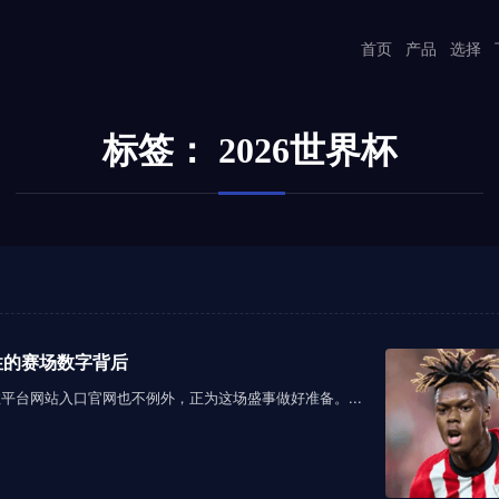
首页
产品
选择
标签：
2026世界杯
性的赛场数字背后
注平台网站入口官网也不例外，正为这场盛事做好准备。...