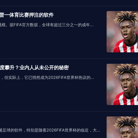
科普一体育比赛押注的软件
模。据FIFA官方数据，全球有超过三分之一的成年...
杯热度攀升？业内人从未公开的秘密
实际上，它已悄然成为2026FIFA世界杯热议的...
的软件，特别是随着2026FIFA世界杯的临近，大...