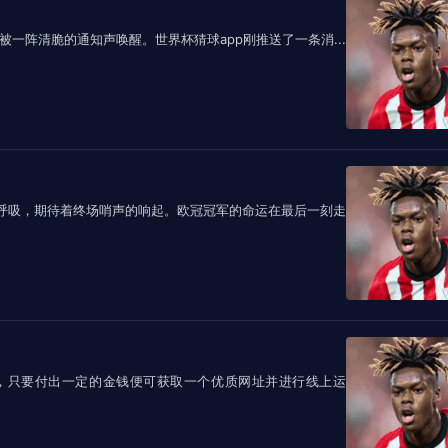
一阵清脆的通知声唤醒。世界杯猜球app刚推送了一条消...
呼吸，期待着终场哨声的响起。欧冠冠军的命运在最后一刻走
为，只要付出一定的金钱便可获取一个优质网址并进行线上运