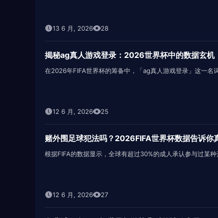
13 6 月, 2026
28
揭秘ag真人游戏登录：2026世界杯中的数据玄机
在2026年FIFA世界杯的筹备中，「ag真人游戏登录」这一
12 6 月, 2026
25
赌外围足球犯法吗？2026FIFA世界杯数据告诉你
根据FIFA的数据显示，全球有超过30%的成人承认参与过某
12 6 月, 2026
27