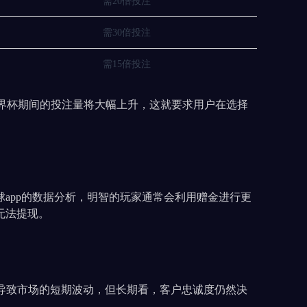
需20倍投注
需30倍投注
需15倍投注
世界杯期间的投注量将大幅上升，这就要求用户在选择
app的数据分析，明智的玩家通常会利用赠金进行更
无法提现。
导致市场的短期波动，但长期看，客户忠诚度仍然决