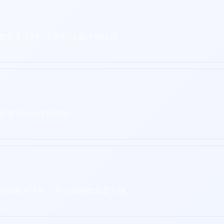
般需要达到一定的投注额才能提现。
请参考平台的使用条款。
制策略灵活性。灵活应用赠金是关键。