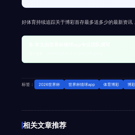
好体育持续追踪关于博彩首存最多送多少的最新资讯
📝 本文由世界杯猜球app专业团队撰写
最后更新：2026年04月30日 | 内容经过专业审核
标签：
2026世界杯
世界杯猜球app
体育博彩
博
相关文章推荐