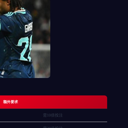
额外要求
需10倍投注