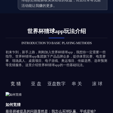
球app竞猜能获取实实在在的收益，而且经常有优惠
活动能让我赚的更多。
世界杯猜球app玩法介绍
INTRODUCTION TO BASIC PLAYING METHODS
初来乍到，新手上路，刚刚加入世界杯猜球app，我想你一定需要一些
指导。世界杯猜球app集团旗下产品品牌众多，提供体育比赛、电竞赛
事、现场真人、桌面项目、电子游戏、奥运项目、传媒选秀、选举预测
等竞猜服务。这里介绍世界杯猜球app的一些基础玩法。
竞 猜
亚 盘
亚盘数字
串 关
滚 球
如何竞猜
最容易被提及的问题显然是：我怎么买球队赢、平或是输?