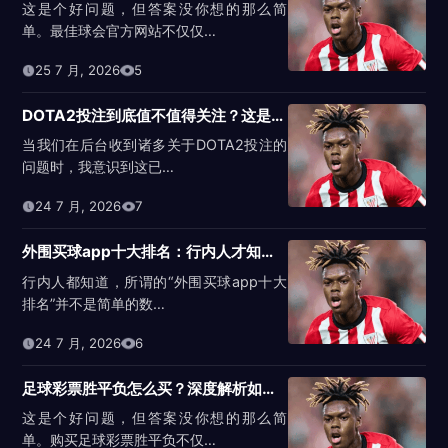
这是个好问题，但答案没你想的那么简
单。最佳球会官方网站不仅仅…
25 7 月, 2026
5
DOTA2投注到底值不值得关注？这是我目前最诚实的回答
当我们在后台收到诸多关于DOTA2投注的
问题时，我意识到这已…
24 7 月, 2026
7
外围买球app十大排名：行内人才知道的真实情况
行内人都知道，所谓的“外围买球app十大
排名”并不是简单的数…
24 7 月, 2026
6
足球彩票胜平负怎么买？深度解析如何提升中奖概率！
这是个好问题，但答案没你想的那么简
单。购买足球彩票胜平负不仅…