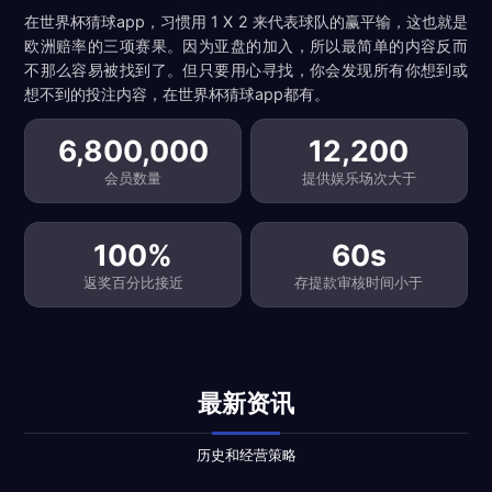
在世界杯猜球app，习惯用 1 X 2 来代表球队的赢平输，这也就是
欧洲赔率的三项赛果。因为亚盘的加入，所以最简单的内容反而
不那么容易被找到了。但只要用心寻找，你会发现所有你想到或
想不到的投注内容，在世界杯猜球app都有。
6,800,000
12,200
会员数量
提供娱乐场次大于
100%
60s
返奖百分比接近
存提款审核时间小于
最新资讯
历史和经营策略