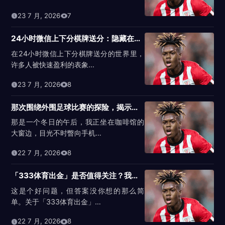
23 7 月, 2026
7
24小时微信上下分棋牌送分：隐藏在背后的真相和误区
在24小时微信上下分棋牌送分的世界里，
许多人被快速盈利的表象…
23 7 月, 2026
8
那次围绕外围足球比赛的探险，揭示了安全与风险的边界
那是一个冬日的午后，我正坐在咖啡馆的
大窗边，目光不时瞥向手机…
22 7 月, 2026
8
「333体育出金」是否值得关注？我对2026世界杯的深度分析
这是个好问题，但答案没你想的那么简
单。关于「333体育出金」…
22 7 月, 2026
8