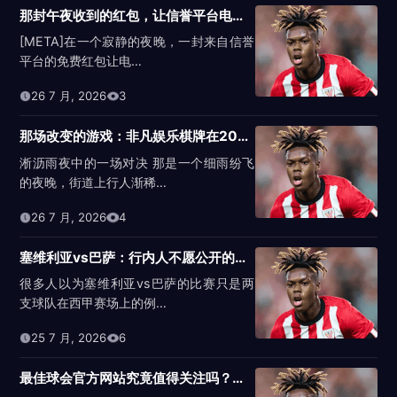
那封午夜收到的红包，让信誉平台电竞LOL世界赛借势爆火
[META]在一个寂静的夜晚，一封来自信誉
平台的免费红包让电…
26 7 月, 2026
3
那场改变的游戏：非凡娱乐棋牌在2026FIFA世界杯前的崛起
淅沥雨夜中的一场对决 那是一个细雨纷飞
的夜晚，街道上行人渐稀…
26 7 月, 2026
4
塞维利亚vs巴萨：行内人不愿公开的赛事内幕与预测
很多人以为塞维利亚vs巴萨的比赛只是两
支球队在西甲赛场上的例…
25 7 月, 2026
6
最佳球会官方网站究竟值得关注吗？一键读懂复杂真相