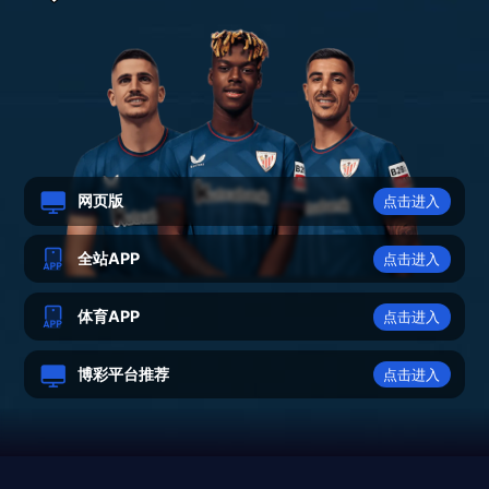
网页版
点击进入
全站APP
点击进入
体育APP
点击进入
博彩平台推荐
点击进入