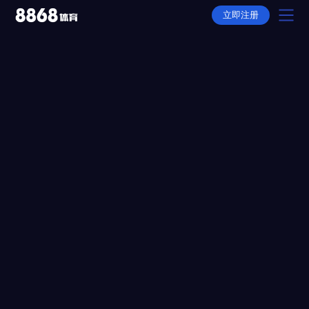
立即注册
首页
产品
选择
下载
APP下载
动态
全站APP下载
故事
平台推荐
隐私权政策