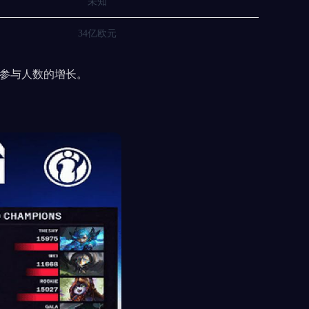
未知
34亿欧元
动参与人数的增长。