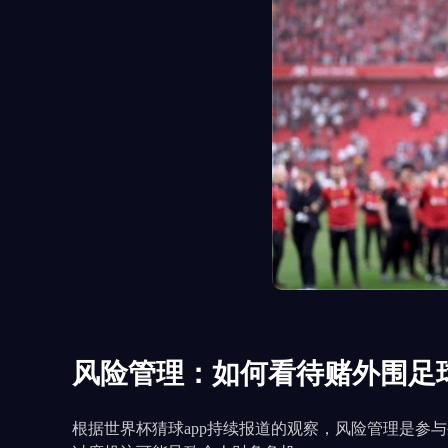
风险管理：如何看待赌外围足
根据世界杯猜球app持续报道的观察，风险管理是