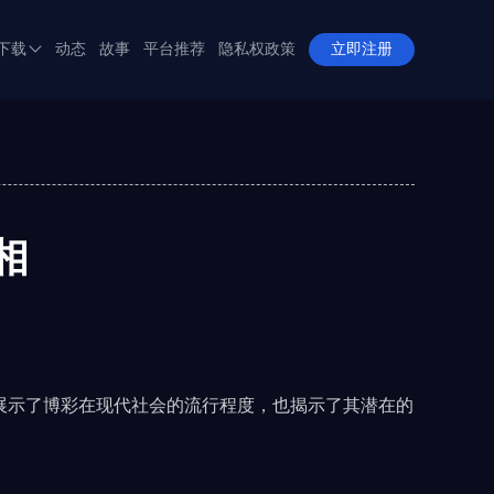
下载
动态
故事
平台推荐
隐私权政策
立即注册
APP下载
全站APP下载
相
例展示了博彩在现代社会的流行程度，也揭示了其潜在的