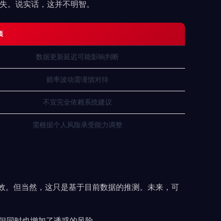
损失。说实话，这并不明智。
项
数据更新延迟可能影响判断
赔率波动需谨慎对待
不宜完全依赖系统建议
需根据个人风险承受能力调整
高效。但当然，这只是基于目前数据的推测。未来，可
，但同时也增加了诱惑的风险。