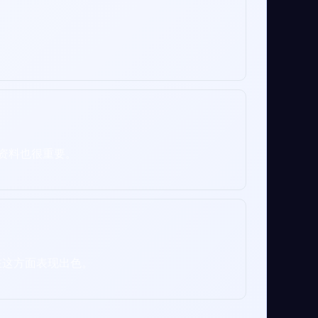
资料也很重要。
在这方面表现出色。