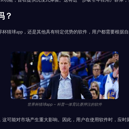
吗？
界杯猜球app，还是其他具有特定优势的软件，用户都需要根据
世界杯猜球app – 科普一体育比赛押注的软件
，这可能对市场产生重大影响。因此，用户在使用软件时，应时