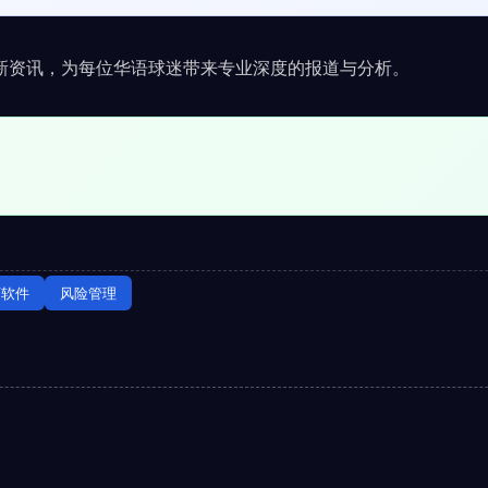
新资讯，为每位华语球迷带来专业深度的报道与分析。
育软件
风险管理