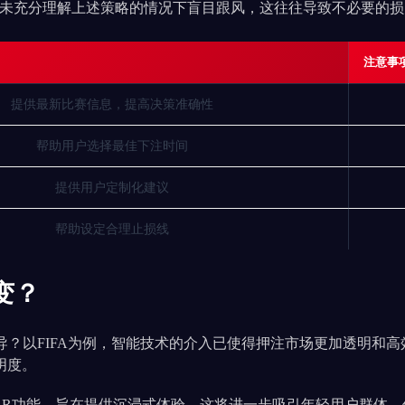
在未充分理解上述策略的情况下盲目跟风，这往往导致不必要的
注意事
提供最新比赛信息，提高决策准确性
帮助用户选择最佳下注时间
提供用户定制化建议
帮助设定合理止损线
变？
导？以FIFA为例，智能技术的介入已使得押注市场更加透明和
明度。
和AR功能，旨在提供沉浸式体验。这将进一步吸引年轻用户群体