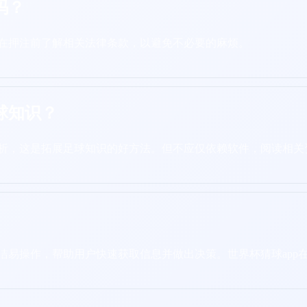
吗？
在押注前了解相关法律条款，以避免不必要的麻烦。
球知识？
析，这是拓展足球知识的好方法。但不应仅依赖软件，阅读相关
洁易操作，帮助用户快速获取信息并做出决策。世界杯猜球app