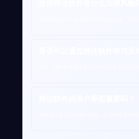
使用押注软件有什么法律风险
法律风险取决于所在国家或地区的法规。建议
是否可以通过押注软件学习足
是的，押注软件通常提供详细的比赛数据和分
押注软件的用户界面重要吗？
界面设计直接影响用户体验。良好的界面应简