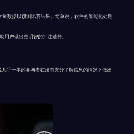
大量数据以预测比赛结果。简单说，软件的智能化处理
帮助用户做出更明智的押注选择。
是说几乎一半的参与者在没有充分了解信息的情况下做出