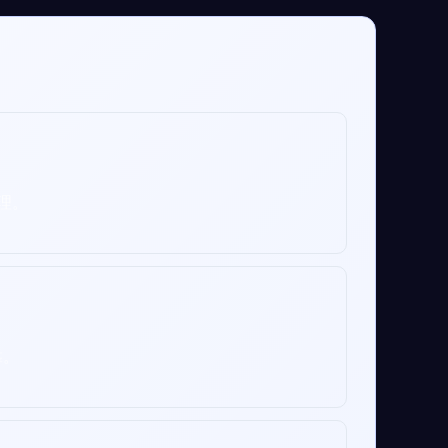
理。
靠。