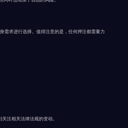
自身需求进行选择。值得注意的是，任何押注都需量力
刻关注相关法律法规的变动。