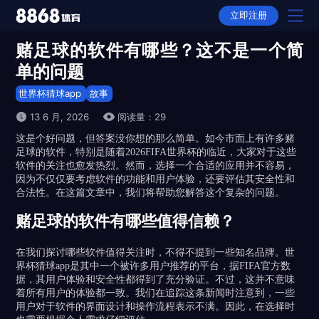
立即注册
赌足球的软件有哪些？这不是一个简
首页
单的问题
产品
世界杯猜球app
故事
13 6 月, 2026
阅读量：29
选择
这是个好问题，但答案没你想的那么简单。如今市面上有许多赌
足球的软件，特别是随着2026FIFA世界杯的临近，大家对于这些
下载
软件的关注也愈发热烈。然而，选择一个合适的应用并不容易，
因为不仅仅要考虑软件的功能和用户体验，还要评估其安全性和
APP下载
动态
合法性。在这篇文章中，我们将帮助您解答这个复杂的问题。
全站APP下载
赌足球的软件有哪些值得信赖？
故事
在我们探讨哪些软件值得关注时，不得不提到一些知名品牌。世
平台推荐
界杯猜球app是其中一个被许多用户推荐的平台，据FIFA官方数
据，其用户体验和安全性都得到了充分验证。不过，这并不意味
隐私权政策
着所有用户的体验都一致。我们在追踪这条新闻时注意到，一些
用户对于软件的界面设计和操作流程表示不满。因此，在选择时