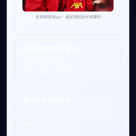
世界杯猜球app – 赌足球的软件有哪些
赌足球软件如何盈利？
软件通常通过收取佣金、广告收入和数据服务费
盈利。一些平台还提供收费会员服务，提供更高
级的竞猜功能或个性化推荐。
有什么常见的误区？
一个常见误区是认为专业软件一定能保证盈利。
事实上，猜球仍然具有不确定性，建议合理投注
和理性决策。