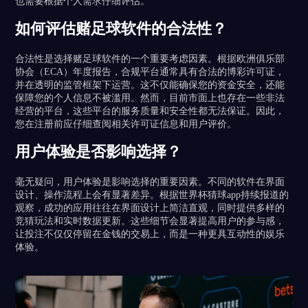
也需要根据个人需求仔细评估。
如何评估赌足球软件的合法性？
合法性是选择赌足球软件的一个重要考虑因素。根据欧洲俱乐部
协会（ECA）年度报告，合规平台通常具有合法的博彩许可证，
并在透明的监管框架下运营。这不仅能确保您的资金安全，还能
保障您的个人信息不被滥用。然而，目前市面上也存在一些非法
经营的平台，这些平台的服务质量和安全性都无法保证。因此，
您在注册前应仔细查阅相关许可证信息和用户评价。
用户体验是否影响选择？
毫无疑问，用户体验是影响选择的重要因素。不同的软件在界面
设计、操作流程上会有显著差异。根据世界杯猜球app持续报道的
观察，成功的应用往往在界面设计上简洁直观，同时提供多样的
竞猜玩法和实时数据更新。这些细节会显著提高用户的参与感，
让投注不仅仅停留在金钱的交易上，而是一种更具互动性的娱乐
体验。