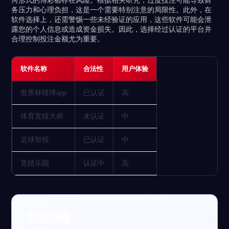
何形式的博彩都存在风险。根据相关研究，过度投注可能导致财
务压力和心理负担，这是一个需要特别注意的局限性。此外，在
软件选择上，还需警惕一些未经验证的应用，这些软件可能会泄
露您的个人信息或造成资金损失。因此，选择经过认证的平台并
合理控制投注金额尤为重要。
软件名称
合法性
用户体验
世界杯猜球app
已认证
高
体育竞猜大师
未认证
中
足球智投
已认证
中
竞猜乐园
认证中
高
常见问题