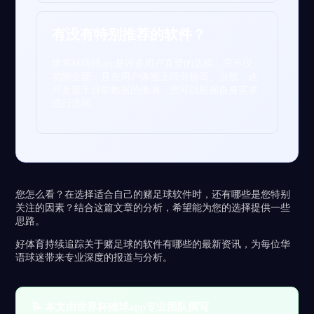
有没有特别推荐的软件？
世界杯猜球app是许多用户喜爱的选择，它不仅
功能全面，且在用户体验上得分较高。当然，这
只是基于目前数据的推测，您可以根据自身需求
进行选择。
您怎么看？在选择适合自己的赌足球软件时，还有哪些是您特别
关注的因素？结合这篇文章的分析，希望能为您的选择提供一些
思路。
好体育持续追踪关于赌足球的软件有哪些的最新资讯，为每位华
语球迷带来专业深度的报道与分析。
📝 本文由世界杯猜球app专业团队撰写