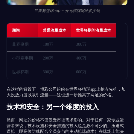
世界杯猜球app – 开元棋牌网址多少钱
期间
普通流量成本
世界杯期间流量成本
非赛事期
100万
300万
小型赛事期
200万
400万
世界杯期
300万
600万
在这样的背景下，博彩公司纷纷在世界杯猜球app上抢占先机，加
大投放力度以吸引流量——这也进一步推高了网址的价格。
技术和安全：另一个维度的投入
然而，网址的价格不仅仅受市场需求影响。对于任何一家专业运
营者来说，技术设施和安全措施的投入也是必不可少的。压迫式
逼抢（即高位防线配合全员参与的主动抢球战术）在球场上能决