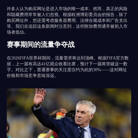
许多人认为购买网址是进入市场的唯一成本。然而，真正的风险
和隐藏费用常常被人们忽视。根据欧洲博彩委员会的报告，除了
购买网址外，您还需考虑服务器费用、法律合规成本和广告支出
等。我们在追踪这条新闻时注意到，这些附加费用通常被初入市
场者低估。
赛事期间的流量争夺战
在2026FIFA世界杯期间，流量需求将达到顶峰。根据FIFA官方数
据，上一届有高达41亿观众收看比赛，预计下一届将突破这一数
字。对比之下，普通赛事的关注度仅约为此的30%——这对网址
价格和市场竞争意味深远。