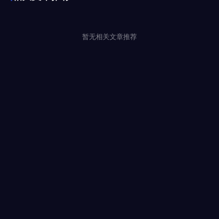
暂无相关文章推荐
这里是世界杯猜球app( SPORTS)官方网站 ,世界杯猜球appAPP全