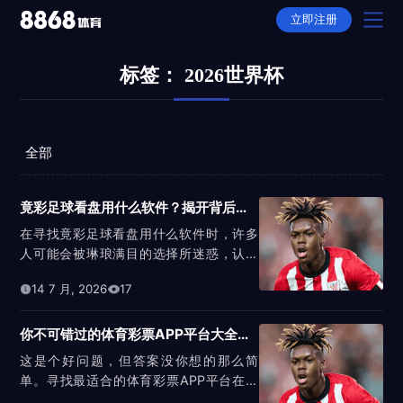
立即注册
首页
标签：
2026世界杯
产品
全部
选择
下载
竟彩足球看盘用什么软件？揭开背后隐藏的真相
APP下载
在寻找竟彩足球看盘用什么软件时，许多
动态
人可能会被琳琅满目的选择所迷惑，认为
全站APP下载
只要下载一个热门的应用就能轻松看盘。
故事
14 7 月, 2026
17
然...
平台推荐
你不可错过的体育彩票APP平台大全：哪些真正值得关注？
这是个好问题，但答案没你想的那么简
隐私权政策
单。寻找最适合的体育彩票APP平台在当
前市场中需要考虑很多因素。我们收到读