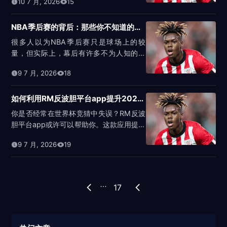
10 7 月, 2026
15
与...
NBA季后赛的背后：那些你不知道的内幕
很多人以为NBA季后赛只是球场上的较
量，但实际上，幕后有许多不为人知的因
素在影响比赛结果。NBA季后赛中的战
9 7 月, 2026
18
术...
如何利用RM反波胆平台app提升2026世界杯竞猜策略？
你是否经常在世界杯竞猜中失误？RM反波
胆平台app或许可以帮助你。这款应用提供
了一种独特的方法来分析比赛结果，...
9 7 月, 2026
19
17