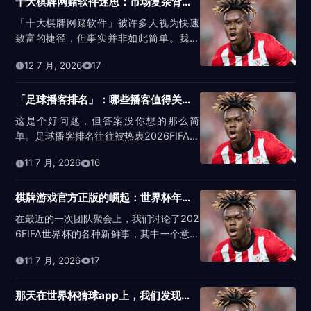
十大棋牌网赌软件迷思：市场复杂背后的真相与风险
「十大棋牌网赌软件」被许多人视为快速
致富的捷径，但事实并非如此简单。我们
在追踪这条新闻时注意到，市场上充斥着
12 7 月, 2026
17
大...
「足球播客排名」：哪些播客值得关注？深入解读与推荐
这是个好问题，但答案没你想的那么简
单。足球播客排名往往被热衷2026FIFA世
界杯的球迷们所热议，因为市场上充...
11 7 月, 2026
16
棋牌游戏官方正版的崛起：世界杯年的新娱乐浪潮
在最近的一次团队聚会上，我们讨论了202
6FIFA世界杯的各种新鲜事，其中一个意外
的话题让我印象深刻——棋牌游...
11 7 月, 2026
17
那天在世界杯猜球app上，我们发现了各种棋牌都有的软件