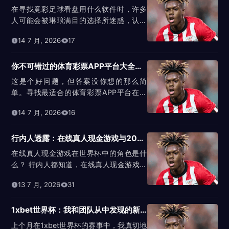
在寻找竟彩足球看盘用什么软件时，许多
人可能会被琳琅满目的选择所迷惑，认为
只要下载一个热门的应用就能轻松看盘。
14 7 月, 2026
17
然...
你不可错过的体育彩票APP平台大全：哪些真正值得关注？
这是个好问题，但答案没你想的那么简
单。寻找最适合的体育彩票APP平台在当
前市场中需要考虑很多因素。我们收到读
14 7 月, 2026
16
者...
行内人透露：在线真人现金游戏与2026FIFA世界杯的不为人知的联系
在线真人现金游戏在世界杯中的角色是什
么？ 行内人都知道，在线真人现金游戏在
每届世界杯中扮演着不可或缺的角色。很...
13 7 月, 2026
31
1xbet世界杯：我和团队从中发现的新趋势
上个月在1xbet世界杯的赛事中，我真切地