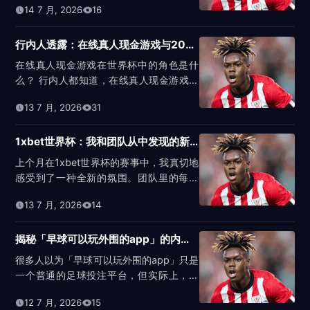
14 7 月, 2026
16
者...
行内人透露：在线真人现金游戏与2026FIFA世界杯的不为人知的联系
在线真人现金游戏在世界杯中的角色是什
么？ 行内人都知道，在线真人现金游戏在
每届世界杯中扮演着不可或缺的角色。很...
13 7 月, 2026
31
1xbet世界杯：我和团队从中发现的新趋势
上个月在1xbet世界杯的赛事中，我真切地
感受到了一种全新的氛围。团队里的每个
人都紧盯着屏幕，期待着一场场比赛...
13 7 月, 2026
14
揭秘「早球可以玩外围的app」的内幕：行内人知道但不说的真相
很多人以为「早球可以玩外围的app」只是
一个普通的足球投注平台，但实际上，它
背后有很多鲜为人知的细节。尤其在2...
12 7 月, 2026
15