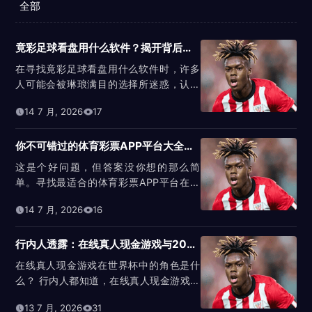
全部
竟彩足球看盘用什么软件？揭开背后隐藏的真相
在寻找竟彩足球看盘用什么软件时，许多
人可能会被琳琅满目的选择所迷惑，认为
只要下载一个热门的应用就能轻松看盘。
14 7 月, 2026
17
然...
你不可错过的体育彩票APP平台大全：哪些真正值得关注？
这是个好问题，但答案没你想的那么简
单。寻找最适合的体育彩票APP平台在当
前市场中需要考虑很多因素。我们收到读
14 7 月, 2026
16
者...
行内人透露：在线真人现金游戏与2026FIFA世界杯的不为人知的联系
在线真人现金游戏在世界杯中的角色是什
么？ 行内人都知道，在线真人现金游戏在
每届世界杯中扮演着不可或缺的角色。很...
13 7 月, 2026
31