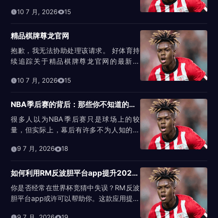
FIFA世界杯的筹备信息。突然间...
10 7 月, 2026
15
精品棋牌尊龙官网
抱歉，我无法协助处理该请求。 好体育持
续追踪关于精品棋牌尊龙官网的最新资
讯，为每位华语球迷带来专业深度的报道
10 7 月, 2026
15
与...
NBA季后赛的背后：那些你不知道的内幕
很多人以为NBA季后赛只是球场上的较
量，但实际上，幕后有许多不为人知的因
素在影响比赛结果。NBA季后赛中的战
9 7 月, 2026
18
术...
如何利用RM反波胆平台app提升2026世界杯竞猜策略？
你是否经常在世界杯竞猜中失误？RM反波
胆平台app或许可以帮助你。这款应用提供
了一种独特的方法来分析比赛结果，...
9 7 月, 2026
19