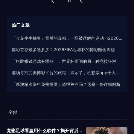
17
热门文章
「金花牛牛捕鱼」背后的真相：一场被误解的运动与2026世界杯的关联
博彩首存最多送多少？2026FIFA世界杯的博彩赠金揭秘
「棋牌赚钱游戏有哪些」：世界杯期间的另一种竞技狂潮
那场寻找完美博彩平台的旅程，揭示了手机彩票app十大排名的真相
「新澳精准资料免费提供」值得关注吗？这是一份详细解析
全部
竟彩足球看盘用什么软件？揭开背后隐藏的真相