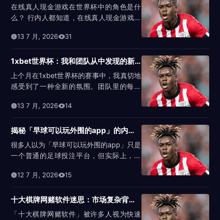
在线真人现金游戏在世界杯中的角色是什
么？ 行内人都知道，在线真人现金游戏在
每届世界杯中扮演着不可或缺的角色。很...
13 7 月, 2026
31
1xbet世界杯：我和团队从中发现的新趋势
上个月在1xbet世界杯的赛事中，我真切地
感受到了一种全新的氛围。团队里的每个
人都紧盯着屏幕，期待着一场场比赛...
13 7 月, 2026
14
揭秘「早球可以玩外围的app」的内幕：行内人知道但不说的真相
很多人以为「早球可以玩外围的app」只是
一个普通的足球投注平台，但实际上，它
背后有很多鲜为人知的细节。尤其在2...
12 7 月, 2026
15
十大棋牌网赌软件迷思：市场复杂背后的真相与风险
「十大棋牌网赌软件」被许多人视为快速