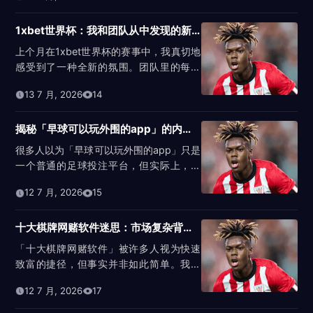
1xbet世界杯：我和团队从中发现的新趋势
上个月在1xbet世界杯的赛事中，我真切地
感受到了一种全新的氛围。团队里的每个
人都紧盯着屏幕，期待着一场场比赛...
13 7 月, 2026
14
揭秘「早球可以玩外围的app」的内幕：行内人知道但不说的真相
很多人以为「早球可以玩外围的app」只是
一个普通的足球投注平台，但实际上，它
背后有很多鲜为人知的细节。尤其在2...
12 7 月, 2026
15
十大棋牌网赌软件迷思：市场复杂背后的真相与风险
「十大棋牌网赌软件」被许多人视为快速
致富的捷径，但事实并非如此简单。我们
在追踪这条新闻时注意到，市场上充斥着
12 7 月, 2026
17
大...