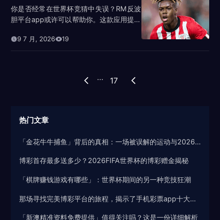
你是否经常在世界杯竞猜中失误？RM反波
胆平台app或许可以帮助你。这款应用提供
了一种独特的方法来分析比赛结果，...
9 7 月, 2026
19
17
热门文章
「金花牛牛捕鱼」背后的真相：一场被误解的运动与2026世界杯的关联
博彩首存最多送多少？2026FIFA世界杯的博彩赠金揭秘
「棋牌赚钱游戏有哪些」：世界杯期间的另一种竞技狂潮
那场寻找完美博彩平台的旅程，揭示了手机彩票app十大排名的真相
「新澳精准资料免费提供」值得关注吗？这是一份详细解析