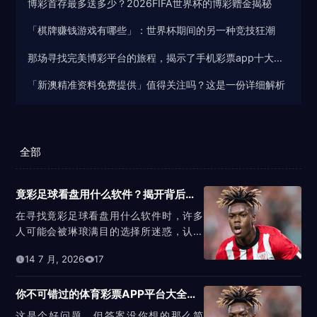
博彩首存最多送多少？2026FIFA世界杯的博彩赠金揭秘
「棋牌赚钱游戏有哪些」：世界杯期间的另一种竞技狂潮
那场寻找完美博彩平台的旅程，揭示了手机彩票app十大排名的真相
「新澳精准资料免费提供」值得关注吗？这是一份详细解析
全部
竟彩足球看盘用什么软件？揭开背后隐藏的真相
在寻找竟彩足球看盘用什么软件时，许多
人可能会被琳琅满目的选择所迷惑，认为
只要下载一个热门的应用就能轻松看盘。
14 7 月, 2026
17
然...
你不可错过的体育彩票APP平台大全：哪些真正值得关注？
这是个好问题，但答案没你想的那么简