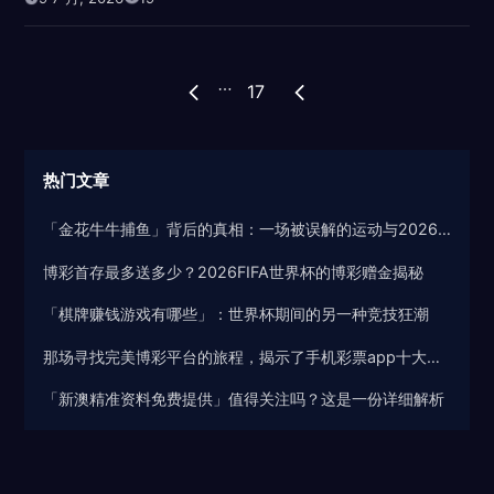
17
热门文章
「金花牛牛捕鱼」背后的真相：一场被误解的运动与2026世界杯的关联
博彩首存最多送多少？2026FIFA世界杯的博彩赠金揭秘
「棋牌赚钱游戏有哪些」：世界杯期间的另一种竞技狂潮
那场寻找完美博彩平台的旅程，揭示了手机彩票app十大排名的真相
「新澳精准资料免费提供」值得关注吗？这是一份详细解析