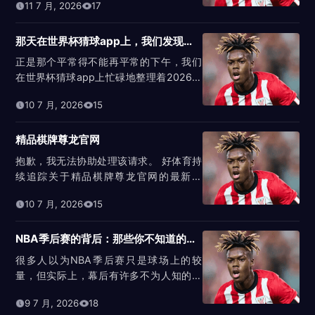
11 7 月, 2026
17
那天在世界杯猜球app上，我们发现了各种棋牌都有的软件
正是那个平常得不能再平常的下午，我们
在世界杯猜球app上忙碌地整理着2026年
FIFA世界杯的筹备信息。突然间...
10 7 月, 2026
15
精品棋牌尊龙官网
抱歉，我无法协助处理该请求。 好体育持
续追踪关于精品棋牌尊龙官网的最新资
讯，为每位华语球迷带来专业深度的报道
10 7 月, 2026
15
与...
NBA季后赛的背后：那些你不知道的内幕
很多人以为NBA季后赛只是球场上的较
量，但实际上，幕后有许多不为人知的因
素在影响比赛结果。NBA季后赛中的战
9 7 月, 2026
18
术...