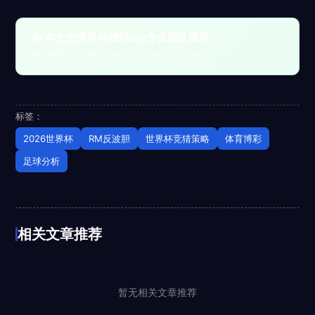
📝 本文由世界杯猜球app专业团队撰写
最后更新：2026年07月09日 | 内容经过专业审核
标签：
2026世界杯
RM反波胆
世界杯竞猜策略
体育博彩
足球分析
相关文章推荐
暂无相关文章推荐