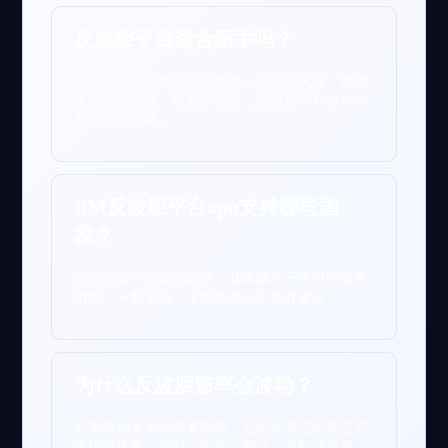
反波胆平台适合新手吗？
适合。反波胆降低了选择单一比分的风险，提供
更安全的选项。对新手而言，理解赔率和分析比
赛趋势是关键。
RM反波胆平台app支持哪些国
家？
它支持多个国家的联赛，具体取决于平台的服务
范围。一般来说，主流足球国家都有覆盖。
为什么反波胆赔率会波动？
赔率波动受多种因素影响，包括比赛临场动态和
市场投注量。实时监控可以帮助你及时调整策