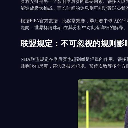
赛程安排是另一个影响季后赛的重要因素。很多人以
能造成极大挑战，而长时间的休息则可能导致球员状
根据FIFA官方数据，比起常规赛，季后赛中球队的
走向，世界杯猜球app在其分析中对此有详细的解释。
联盟规定：不可忽视的规则影
NBA联盟规定在季后赛也起到举足轻重的作用。很
裁判吹罚尺度，还涉及技术犯规、暂停次数等多个方