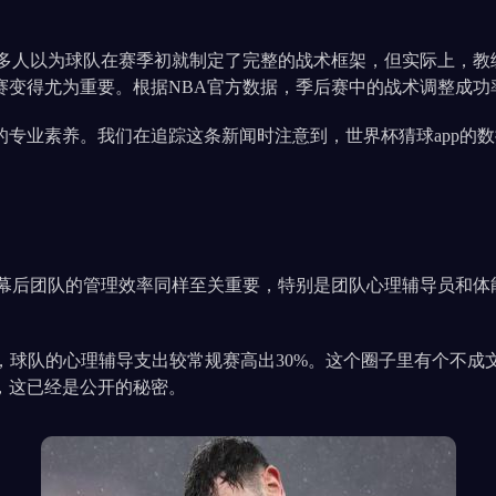
很多人以为球队在赛季初就制定了完整的战术框架，但实际上，教
变得尤为重要。根据NBA官方数据，季后赛中的战术调整成功率
的专业素养。我们在追踪这条新闻时注意到，世界杯猜球app的
。幕后团队的管理效率同样至关重要，特别是团队心理辅导员和体
，球队的心理辅导支出较常规赛高出30%。这个圈子里有个不
，这已经是公开的秘密。