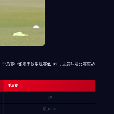
季后赛中犯规率较常规赛低10%，这意味着比赛更趋
季后赛
1.0
增加30%