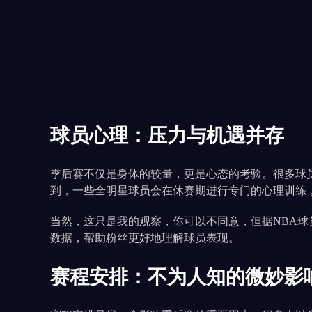
球员心理：压力与机遇并存
季后赛不仅是身体的较量，更是心态的考验。很多球
到，一些全明星球员会在休赛期进行专门的心理训练
当然，这只是我的观察，你可以不同意，但据NBA球
数据，帮助粉丝更好地理解球员表现。
赛程安排：不为人知的微妙影