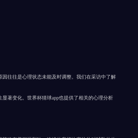
原因往往是心理状态未能及时调整。我们在采访中了解
生显著变化。世界杯猜球app也提供了相关的心理分析