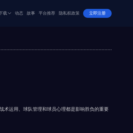
下载
动态
故事
平台推荐
隐私权政策
立即注册
APP下载
全站APP下载
的战术运用、球队管理和球员心理都是影响胜负的重要