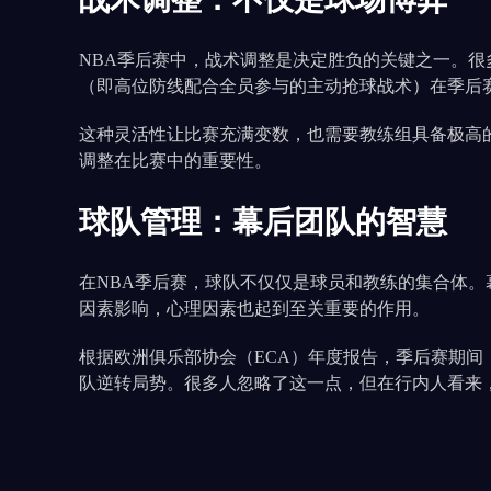
NBA季后赛中，战术调整是决定胜负的关键之一。
（即高位防线配合全员参与的主动抢球战术）在季后赛
这种灵活性让比赛充满变数，也需要教练组具备极高
调整在比赛中的重要性。
球队管理：幕后团队的智慧
在NBA季后赛，球队不仅仅是球员和教练的集合体
因素影响，心理因素也起到至关重要的作用。
根据欧洲俱乐部协会（ECA）年度报告，季后赛期间
队逆转局势。很多人忽略了这一点，但在行内人看来