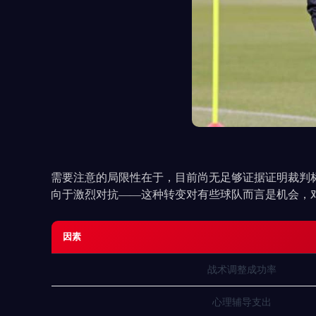
需要注意的局限性在于，目前尚无足够证据证明裁判
向于激烈对抗——这种转变对有些球队而言是机会，
因素
战术调整成功率
心理辅导支出