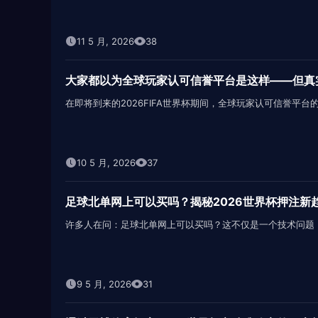
11 5 月, 2026
38
大家都以为全球玩家认可信誉平台是这样——但真
在即将到来的2026FIFA世界杯期间，全球玩家认可信誉平台
10 5 月, 2026
37
足球北单网上可以买吗？揭秘2026世界杯押注新
许多人在问：足球北单网上可以买吗？这不仅是一个技术问题，更是
9 5 月, 2026
31