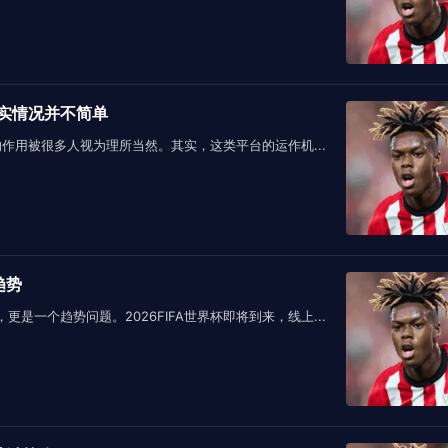
实情况并不简单
的作用被很多人视为理所当然。其实，这类平台的运作机...
趋势
一个趋势问题。2026FIFA世界杯即将到来，线上...