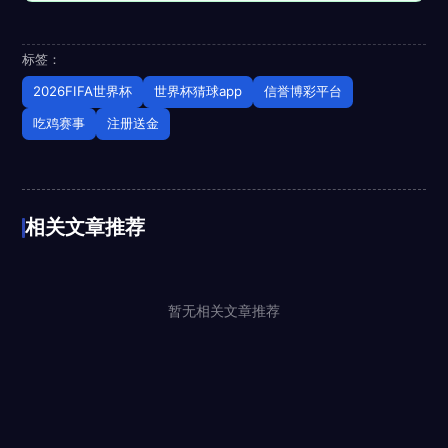
标签：
2026FIFA世界杯
世界杯猜球app
信誉博彩平台
吃鸡赛事
注册送金
相关文章推荐
暂无相关文章推荐