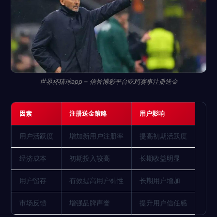
世界杯猜球app – 信誉博彩平台吃鸡赛事注册送金
因素
注册送金策略
用户影响
用户活跃度
增加新用户注册率
提高初期活跃度
经济成本
初期投入较高
长期收益明显
用户留存
有效提高用户黏性
长期用户增加
市场反馈
增强品牌声誉
提升用户信任感