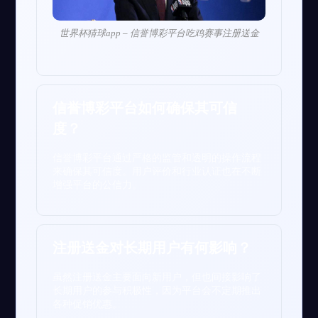
世界杯猜球app – 信誉博彩平台吃鸡赛事注册送金
信誉博彩平台如何确保其可信
度？
信誉博彩平台通过严格的监管和透明的操作流程
来确保其可信度。用户评价和行业认证也在不断
增强平台的公信力。
注册送金对长期用户有何影响？
虽然注册送金主要面向新用户，但也间接影响了
长期用户的参与积极性，因为平台会不定期推出
各种促销优惠。