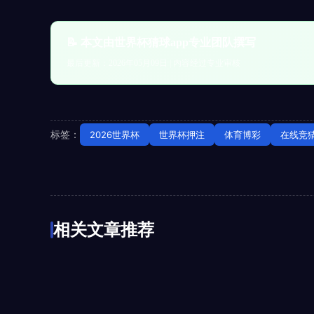
📝 本文由世界杯猜球app专业团队撰写
最后更新：2026年05月09日 | 内容经过专业审核
标签：
2026世界杯
世界杯押注
体育博彩
在线竞
相关文章推荐