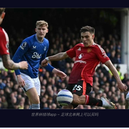
世界杯猜球app – 足球北单网上可以买吗