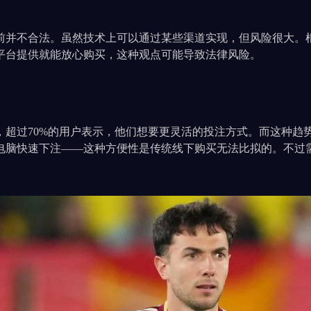
前并不合法。虽然技术上可以通过某些渠道实现，但风险很大。
平台提供就能放心购买，这种观点可能导致法律风险。
过70%的用户表示，他们想要更灵活的投注方式。而这种趋势在
电脑快速下注——这种方便性是传统线下购买无法比拟的。不过