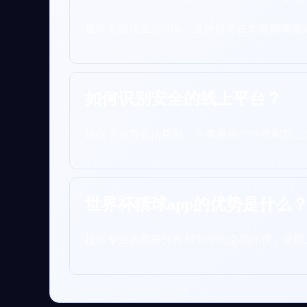
通常会增加至少30%。这种趋势在大赛期间尤
如何识别安全的线上平台？
确保平台有合法牌照，并查看用户评价和第三
世界杯猜球app的优势是什么
提供专业的赛事分析和安全的交易环境，是用