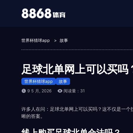
世界杯猜球app
>
故事
足球北单网上可以买吗？
世界杯猜球app
故事
9 5 月, 2026
阅读量：31
许多人在问：足球北单网上可以买吗？这不仅是一个技
晰的答案。
线上购买足球北单合法吗？