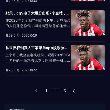
29 5 月, 2026
33
那天，cq9电子大爆分出现7个金球，世界杯赛场上发生了什么？
在2026年某个阳光明媚的下午，足球场边
的人们屏息静气，期待着那熟悉的哨音响
起。没多久，赛场上传来一阵喧嚣，c...
29 5 月, 2026
26
从世界杯到真人百家家乐app娱乐游戏，我的意外发现
上个月，我坐在电视机前，观看2026FIFA
世界杯的一场精彩比赛，同时在手机上尝
试了一款叫「真人百家家乐app...
28 5 月, 2026
22
1
15