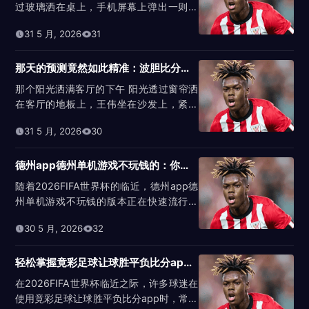
过玻璃洒在桌上，手机屏幕上弹出一则消
息——开云体育的世界杯首存送彩金活...
31 5 月, 2026
31
那天的预测竟然如此精准：波胆比分预测app如何助你赢得世界杯赌注
那个阳光洒满客厅的下午 阳光透过窗帘洒
在客厅的地板上，王伟坐在沙发上，紧盯
着手机屏幕上的波胆比分预测app。他...
31 5 月, 2026
30
德州app德州单机游戏不玩钱的：你以为很简单，但实际不然
随着2026FIFA世界杯的临近，德州app德
州单机游戏不玩钱的版本正在快速流行。
但这些游戏是否真如广告所言，...
30 5 月, 2026
32
轻松掌握竟彩足球让球胜平负比分app的三大秘诀，助你精准预测2026世界杯
在2026FIFA世界杯临近之际，许多球迷在
使用竟彩足球让球胜平负比分app时，常常