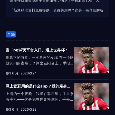
那场寻找完美博彩平台的旅程，揭示了手机彩票app十大排名的真相
「新澳精准资料免费提供」值得关注吗？这是一份详细解析
全部
当「pg试玩平台入口」遇上世界杯：一场不被看好的冒险之旅
夜幕下的惊喜：一次意外的发现 在一个略
显沉闷的夜晚，李翔坐在阳台上，手指无
意识地滑动着手机屏幕。突然，一个不起...
3 6 月, 2026
24
网上竞彩用的是什么app？我的亲身体验与意外发现
上周的一个夜晚，我坐在客厅里，手里拿
着手机——这是我在世界杯期间几乎每天
都在做的事情。当时我正好在研究网上竞
3 6 月, 2026
22
彩...