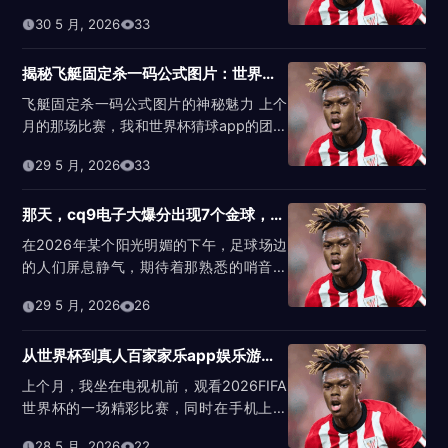
感到无从下手。尤其是面对复...
30 5 月, 2026
33
揭秘飞艇固定杀一码公式图片：世界杯竞猜的另类魅力
飞艇固定杀一码公式图片的神秘魅力 上个
月的那场比赛，我和世界杯猜球app的团队
正沉浸在繁忙的竞猜项目中。说实话...
29 5 月, 2026
33
那天，cq9电子大爆分出现7个金球，世界杯赛场上发生了什么？
在2026年某个阳光明媚的下午，足球场边
的人们屏息静气，期待着那熟悉的哨音响
起。没多久，赛场上传来一阵喧嚣，c...
29 5 月, 2026
26
从世界杯到真人百家家乐app娱乐游戏，我的意外发现
上个月，我坐在电视机前，观看2026FIFA
世界杯的一场精彩比赛，同时在手机上尝
试了一款叫「真人百家家乐app...
28 5 月, 2026
22