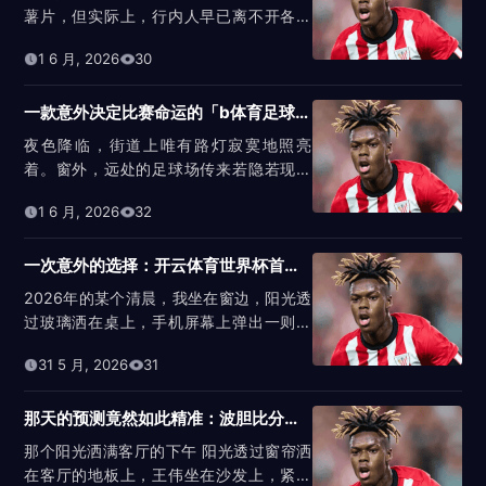
薯片，但实际上，行内人早已离不开各种
专业足球app。这些app不仅提供实时...
1 6 月, 2026
30
一款意外决定比赛命运的「b体育足球外围软件下载」体验
夜色降临，街道上唯有路灯寂寞地照亮
着。窗外，远处的足球场传来若隐若现的
欢呼声。这一刻，我打开了b体育足球外围
1 6 月, 2026
32
软...
一次意外的选择：开云体育世界杯首存送彩金背后的故事
2026年的某个清晨，我坐在窗边，阳光透
过玻璃洒在桌上，手机屏幕上弹出一则消
息——开云体育的世界杯首存送彩金活...
31 5 月, 2026
31
那天的预测竟然如此精准：波胆比分预测app如何助你赢得世界杯赌注
那个阳光洒满客厅的下午 阳光透过窗帘洒
在客厅的地板上，王伟坐在沙发上，紧盯