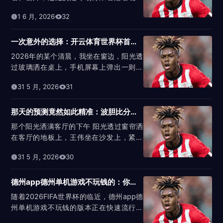
欢呼声。这一刻，我打开了b体育足球外围
1 6 月, 2026
32
软...
一次意外的选择：开云体育世界杯首存送彩金背后的故事
2026年的某个清晨，我坐在窗边，阳光透
过玻璃洒在桌上，手机屏幕上弹出一则消
息——开云体育的世界杯首存送彩金活...
31 5 月, 2026
31
那天的预测竟然如此精准：波胆比分预测app如何助你赢得世界杯赌注
那个阳光洒满客厅的下午 阳光透过窗帘洒
在客厅的地板上，王伟坐在沙发上，紧盯
着手机屏幕上的波胆比分预测app。他...
31 5 月, 2026
30
德州app德州单机游戏不玩钱的：你以为很简单，但实际不然
随着2026FIFA世界杯的临近，德州app德
州单机游戏不玩钱的版本正在快速流行。
但这些游戏是否真如广告所言，...