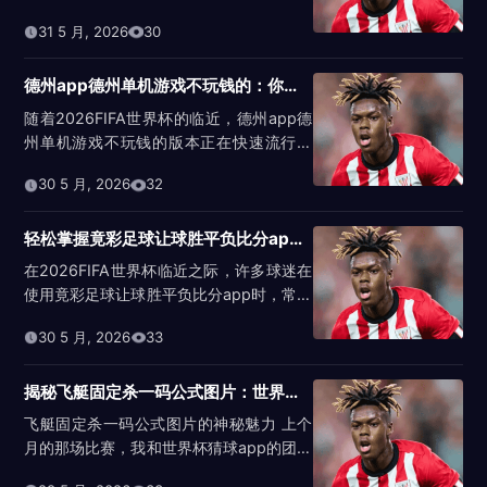
着手机屏幕上的波胆比分预测app。他...
31 5 月, 2026
30
德州app德州单机游戏不玩钱的：你以为很简单，但实际不然
随着2026FIFA世界杯的临近，德州app德
州单机游戏不玩钱的版本正在快速流行。
但这些游戏是否真如广告所言，...
30 5 月, 2026
32
轻松掌握竟彩足球让球胜平负比分app的三大秘诀，助你精准预测2026世界杯
在2026FIFA世界杯临近之际，许多球迷在
使用竟彩足球让球胜平负比分app时，常常
感到无从下手。尤其是面对复...
30 5 月, 2026
33
揭秘飞艇固定杀一码公式图片：世界杯竞猜的另类魅力
飞艇固定杀一码公式图片的神秘魅力 上个
月的那场比赛，我和世界杯猜球app的团队
正沉浸在繁忙的竞猜项目中。说实话...