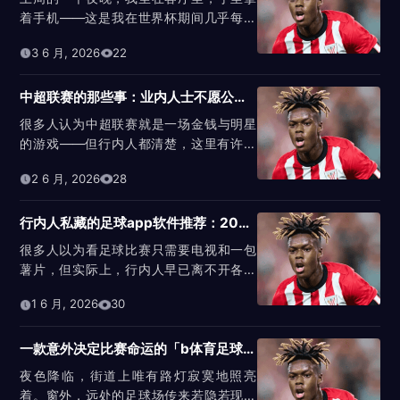
着手机——这是我在世界杯期间几乎每天
都在做的事情。当时我正好在研究网上竞
3 6 月, 2026
22
彩...
中超联赛的那些事：业内人士不愿公开的秘密
很多人认为中超联赛就是一场金钱与明星
的游戏——但行内人都清楚，这里有许多
不为人知的规矩。实际上，中超联赛在亚
2 6 月, 2026
28
洲...
行内人私藏的足球app软件推荐：2026世界杯看球神器
很多人以为看足球比赛只需要电视和一包
薯片，但实际上，行内人早已离不开各种
专业足球app。这些app不仅提供实时...
1 6 月, 2026
30
一款意外决定比赛命运的「b体育足球外围软件下载」体验
夜色降临，街道上唯有路灯寂寞地照亮
着。窗外，远处的足球场传来若隐若现的