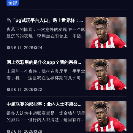
全部
当「pg试玩平台入口」遇上世界杯：一场不被看好的冒险之旅
夜幕下的惊喜：一次意外的发现 在一个略
显沉闷的夜晚，李翔坐在阳台上，手指无
意识地滑动着手机屏幕。突然，一个不起...
3 6 月, 2026
24
网上竞彩用的是什么app？我的亲身体验与意外发现
上周的一个夜晚，我坐在客厅里，手里拿
着手机——这是我在世界杯期间几乎每天
都在做的事情。当时我正好在研究网上竞
3 6 月, 2026
22
彩...
中超联赛的那些事：业内人士不愿公开的秘密
很多人认为中超联赛就是一场金钱与明星
的游戏——但行内人都清楚，这里有许多
不为人知的规矩。实际上，中超联赛在亚
2 6 月, 2026
28
洲...