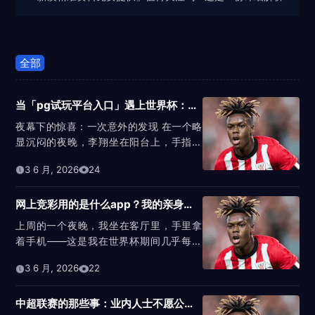
全部
当「pg试玩平台入口」遇上世界杯：一场不被看好的冒险之旅
夜幕下的惊喜：一次意外的发现 在一个略
显沉闷的夜晚，李翔坐在阳台上，手指无
意识地滑动着手机屏幕。突然，一个不起...
3 6 月, 2026
24
网上竞彩用的是什么app？我的亲身体验与意外发现
上周的一个夜晚，我坐在客厅里，手里拿
着手机——这是我在世界杯期间几乎每天
都在做的事情。当时我正好在研究网上竞
3 6 月, 2026
22
彩...
中超联赛的那些事：业内人士不愿公开的秘密