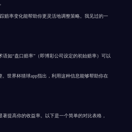
。
时追踪赔率变化能帮助你更灵活地调整策略。我见过的一
术语如“盘口赔率”（即博彩公司设定的初始赔率）可以
。世界杯猜球app指出，利用这种信息能够帮助你在
显著提高你的收益率。以下是一个简单的对比表格，