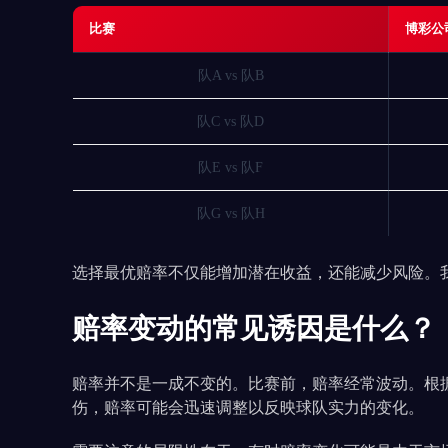
比赛
博彩公
队A vs 队B
队C vs 队D
队E vs 队F
队G vs 队H
选择最优赔率不仅能增加潜在收益，还能减少风险。
赔率变动的常见诱因是什么？
赔率并不是一成不变的。比赛前，赔率经常波动。根
伤，赔率可能会迅速调整以反映球队实力的变化。