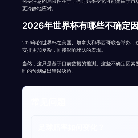
需要注意的局限性在于，有时赔率变化可能是由于市
更冷静地应对。
2026年世界杯有哪些不确定
2026年的世界杯在美国、加拿大和墨西哥联合举办
安排更加复杂，间接影响球队的表现。
当然，这只是基于目前数据的推测。这些不确定因素
时的预测做出错误决策。
常见问题
足球赔率如何变化？