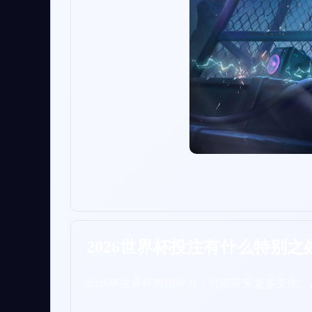
2026世界杯投注有什么特别之
2026年世界杯跨国举办，可能带来更多变化