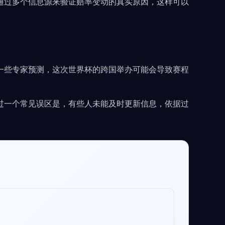
通过多个信息源来验证赔率变动的真实原因，这样可以
据一些专家预测，这次世界杯的跨国举办可能会导致赛程
过一个常见误区是，有些人未能及时更新信息，依据过