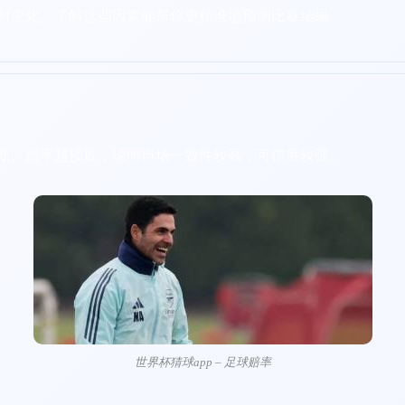
时变化。了解这些因素能帮你更精准地预测比赛结果。
断。赔率越接近，说明市场一致性较高，可信度较强。
世界杯猜球app – 足球赔率