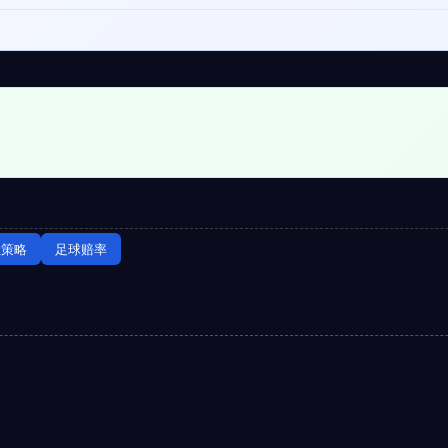
注策略
足球赔率