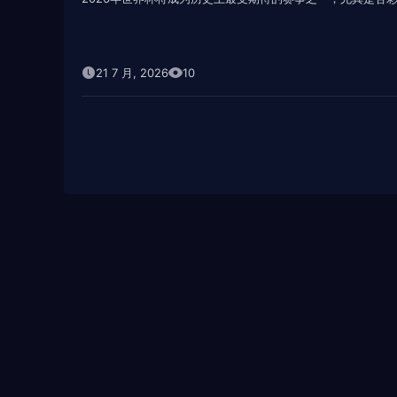
21 7 月, 2026
10