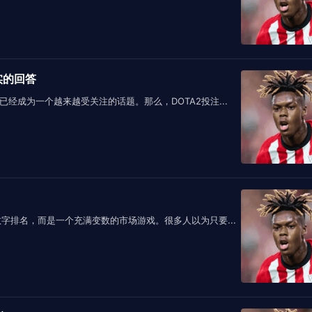
实的回答
经成为一个越来越受关注的话题。那么，DOTA2投注...
数字排名，而是一个充满变数的市场游戏。很多人以为只要...