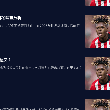
杯的深度分析
」，我们不妨开门见山：在2026年世界杯期间，它能否...
有意义？
成为很多人关注的焦点，各种猜测也浮出水面。对于关心2...
体育的投注数据显示：超过60%的投注者更关注小组赛的...