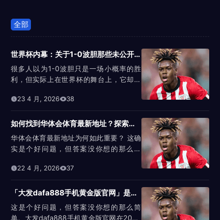
全部
世界杯内幕：关于1-0波胆那些未公开的秘密
很多人以为1-0波胆只是一场小概率的胜
利，但实际上在世界杯的舞台上，它却是
一个永恒的经典。这种比分不仅体现了紧...
23 4 月, 2026
38
如何找到华体会体育最新地址？探索世界杯迷的秘笈
华体会体育最新地址为何如此重要？ 这确
实是个好问题，但答案没你想的那么简
单。华体会体育最新地址不仅仅是一个网
22 4 月, 2026
37
址...
「大发dafa888手机黄金版官网」是否值得关注？我的深度解析
这是个好问题，但答案没你想的那么简
单。大发dafa888手机黄金版官网在2026