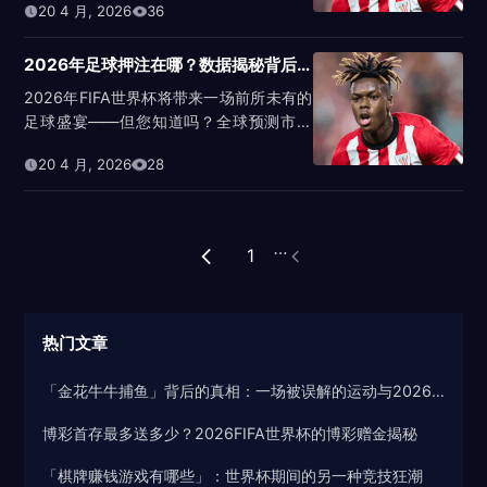
20 4 月, 2026
36
己...
2026年足球押注在哪？数据揭秘背后的玄机
2026年FIFA世界杯将带来一场前所未有的
足球盛宴——但您知道吗？全球预测市场
的押金额预计将突破300亿美元...
20 4 月, 2026
28
1
热门文章
「金花牛牛捕鱼」背后的真相：一场被误解的运动与2026世界杯的关联
博彩首存最多送多少？2026FIFA世界杯的博彩赠金揭秘
「棋牌赚钱游戏有哪些」：世界杯期间的另一种竞技狂潮