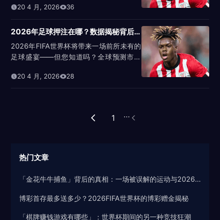
20 4 月, 2026
36
己...
2026年足球押注在哪？数据揭秘背后的玄机
2026年FIFA世界杯将带来一场前所未有的
足球盛宴——但您知道吗？全球预测市场
的押金额预计将突破300亿美元...
20 4 月, 2026
28
1
热门文章
「金花牛牛捕鱼」背后的真相：一场被误解的运动与2026世界杯的关联
博彩首存最多送多少？2026FIFA世界杯的博彩赠金揭秘
「棋牌赚钱游戏有哪些」：世界杯期间的另一种竞技狂潮