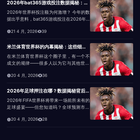
2026年bat365游戏投注数据揭秘：这一数字让人重新审视赌局
2026年世界杯投注额为何激增？ 今年的数
据出乎意料，bat365游戏投注在2026年FI
FA世界杯期间的总投...
21 4 月, 2026
39
米兰体育世界杯的内幕揭秘：这些细节你一定要知道
在米兰体育世界杯这个圈子里，有一个不
成文的规律——很多人以为它与其他世界
杯赛事无异，但实际上，这项赛事有着自
20 4 月, 2026
36
己...
2026年足球押注在哪？数据揭秘背后的玄机
2026年FIFA世界杯将带来一场前所未有的
足球盛宴——但您知道吗？全球预测市场
的押金额预计将突破300亿美元...
20 4 月, 2026
28