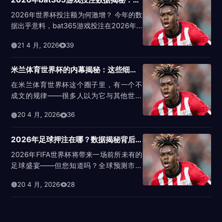
2026年世界杯投注额为何激增？ 今年的数
据出乎意料，bat365游戏投注在2026年FI
FA世界杯期间的总投...
21 4 月, 2026
39
米兰体育世界杯的内幕揭秘：这些细节你一定要知道
在米兰体育世界杯这个圈子里，有一个不
成文的规律——很多人以为它与其他世界
杯赛事无异，但实际上，这项赛事有着自
20 4 月, 2026
36
己...
2026年足球押注在哪？数据揭秘背后的玄机
2026年FIFA世界杯将带来一场前所未有的
足球盛宴——但您知道吗？全球预测市场
的押金额预计将突破300亿美元...
20 4 月, 2026
28