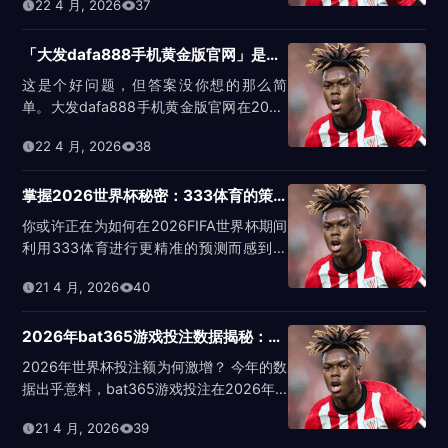
22 4 月, 2026
37
址...
「大发dafa888手机黄金版官网」是否值得关注？我的深度解析
这是个好问题，但答案没你想的那么简
单。大发dafa888手机黄金版官网在2026
FIFA世界杯的背景下，无疑成...
22 4 月, 2026
38
掌握2026世界杯秘密：333体育的策略与方法
你或许正在为如何在2026FIFA世界杯期间
利用333体育进行更精准的预测而感到困
惑。别担心，本文将为你提供几...
21 4 月, 2026
40
2026年bat365游戏投注数据揭秘：这一数字让人重新审视赌局
2026年世界杯投注额为何激增？ 今年的数
据出乎意料，bat365游戏投注在2026年FI
FA世界杯期间的总投...
21 4 月, 2026
39