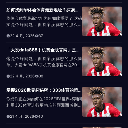
如何找到华体会体育最新地址？探索世界杯迷的秘笈
华体会体育最新地址为何如此重要？ 这确
实是个好问题，但答案没你想的那么简
单。华体会体育最新地址不仅仅是一个网
22 4 月, 2026
37
址...
「大发dafa888手机黄金版官网」是否值得关注？我的深度解析
这是个好问题，但答案没你想的那么简
单。大发dafa888手机黄金版官网在2026
FIFA世界杯的背景下，无疑成...
22 4 月, 2026
38
掌握2026世界杯秘密：333体育的策略与方法
你或许正在为如何在2026FIFA世界杯期间
利用333体育进行更精准的预测而感到困
惑。别担心，本文将为你提供几...
21 4 月, 2026
40