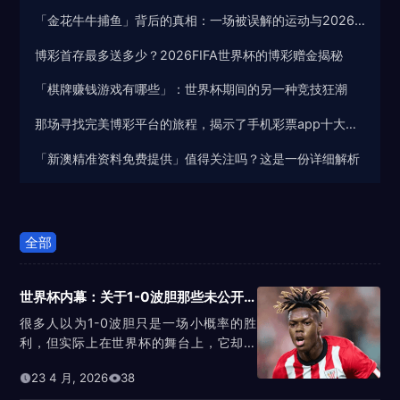
「金花牛牛捕鱼」背后的真相：一场被误解的运动与2026世界杯的关联
博彩首存最多送多少？2026FIFA世界杯的博彩赠金揭秘
「棋牌赚钱游戏有哪些」：世界杯期间的另一种竞技狂潮
那场寻找完美博彩平台的旅程，揭示了手机彩票app十大排名的真相
「新澳精准资料免费提供」值得关注吗？这是一份详细解析
全部
世界杯内幕：关于1-0波胆那些未公开的秘密
很多人以为1-0波胆只是一场小概率的胜
利，但实际上在世界杯的舞台上，它却是
一个永恒的经典。这种比分不仅体现了紧...
23 4 月, 2026
38