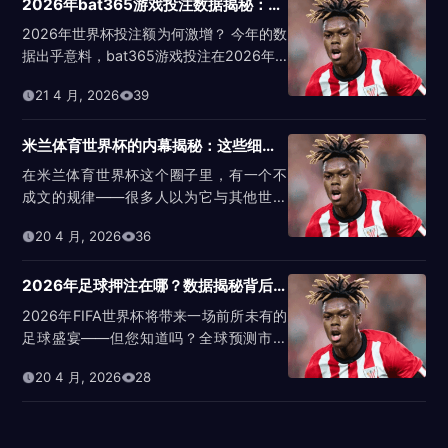
2026年bat365游戏投注数据揭秘：这一数字让人重新审视赌局
2026年世界杯投注额为何激增？ 今年的数
据出乎意料，bat365游戏投注在2026年FI
FA世界杯期间的总投...
21 4 月, 2026
39
米兰体育世界杯的内幕揭秘：这些细节你一定要知道
在米兰体育世界杯这个圈子里，有一个不
成文的规律——很多人以为它与其他世界
杯赛事无异，但实际上，这项赛事有着自
20 4 月, 2026
36
己...
2026年足球押注在哪？数据揭秘背后的玄机
2026年FIFA世界杯将带来一场前所未有的
足球盛宴——但您知道吗？全球预测市场
的押金额预计将突破300亿美元...
20 4 月, 2026
28