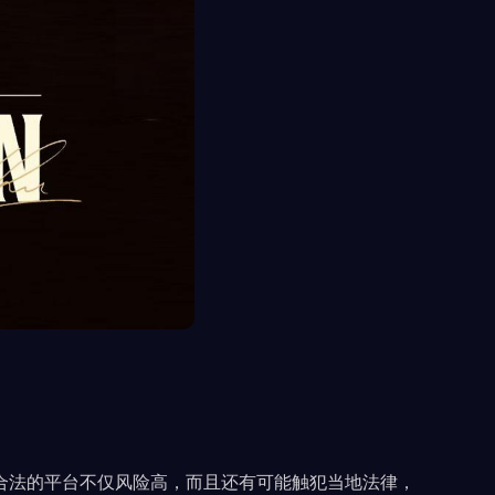
合法的平台不仅风险高，而且还有可能触犯当地法律，