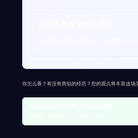
如何提高投注成功率？
研究球队和球员的最新动态、使用数据分析工
你怎么看？有没有类似的经历？您的观点将丰富这场
📝 本文由世界杯猜球app专业团队撰写
最后更新：2026年07月01日 | 内容经过专业审核