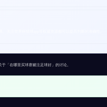
具、关注世界杯猜球app等权威资源都可以提高判断的准确性。
关于「在哪里买球赛赌注足球好」的讨论。