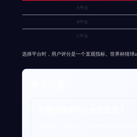
A平台
B平台
C平台
选择平台时，用户评分是一个直观指标。世界杯猜球a
常见问题
在哪些国家可以合法投注？
主要取决于当地法律。英国和部分欧洲国家相