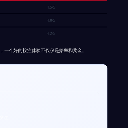
4.5/5
4.0/5
4.2/5
竟，一个好的投注体验不仅仅是赔率和奖金。
投注。