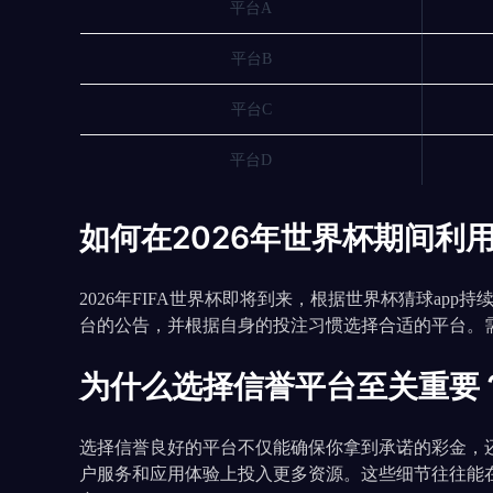
平台A
平台B
平台C
平台D
如何在2026年世界杯期间利
2026年FIFA世界杯即将到来，根据世界杯猜球a
台的公告，并根据自身的投注习惯选择合适的平台。
为什么选择信誉平台至关重要
选择信誉良好的平台不仅能确保你拿到承诺的彩金，
户服务和应用体验上投入更多资源。这些细节往往能