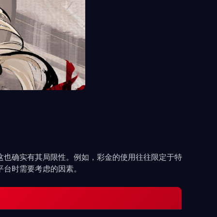
这也确实有其局限性。例如，彩金的使用往往限定于特
平台时需要考虑的因素。