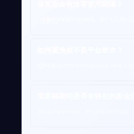
首充彩金有没有使用期限？
大多数平台会规定使用期限，通常为几天到几
如何避免被不良平台欺诈？
选择信誉良好的平台并仔细阅读用户评价和条
世界杯期间是否有特别的彩金
通常在大型赛事期间，平台会推出特别活动。关