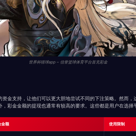
世界杯猜球app – 信誉篮球体育平台首充彩金
的资金支持，让他们可以更大胆地尝试不同的下注策略。然而，
外，彩金金额的提现也通常有较高的要求。这些都是用户在选择
金金额
使用限制