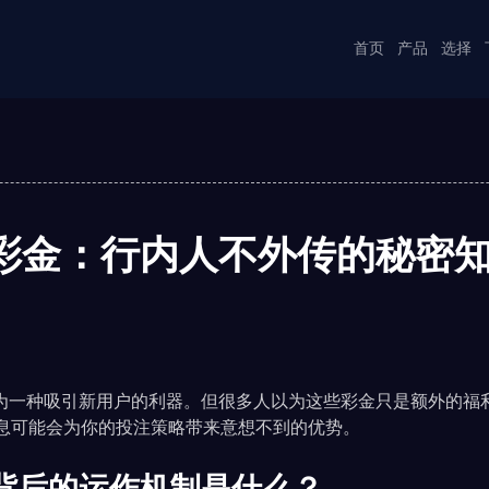
首页
产品
选择
彩金：行内人不外传的秘密
为一种吸引新用户的利器。但很多人以为这些彩金只是额外的福
些信息可能会为你的投注策略带来意想不到的优势。
背后的运作机制是什么？