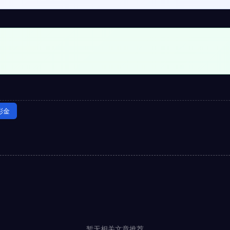
彩金
暂无相关文章推荐