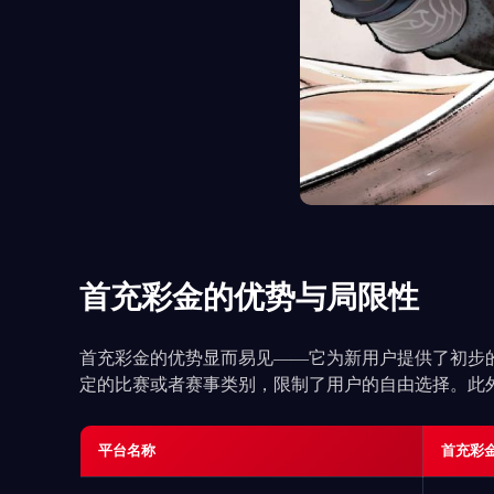
首充彩金的优势与局限性
首充彩金的优势显而易见——它为新用户提供了初步
定的比赛或者赛事类别，限制了用户的自由选择。此
平台名称
首充彩