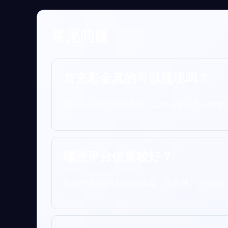
常见问题
首充彩金真的可以提现吗？
提现往往有严格的条件，比如需要达到一定的
哪些平台信誉较好？
根据世界杯猜球app的推荐，选择用户评价较