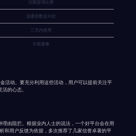
仅限篮球比赛
流通倍数达10次
三天内使用
不限赛事
充彩金活动。要充分利用这些活动，用户可以提前关注平
灵活的心态。
种理由阻拦。根据业内人士的说法，一个好平台会在用
分析和用户反馈为依据，多次推荐了几家信誉卓著的平