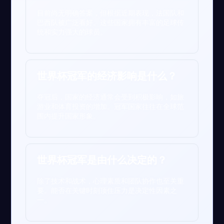
目前尚无明确答案，但根据近期表现，法国队和
巴西队被广泛看好。这些国家拥有丰富的足球传
统和实力强大的球员。
世界杯冠军的经济影响是什么？
夺冠后，国家的经济通常会受到积极影响，如旅
游业和体育投资的增加。冠军国家往往在全球范
围内提升国家形象。
世界杯冠军是由什么决定的？
除了技术和战术，心理素质和团队协作也至关重
要。能否在关键时刻顶住压力是决定性因素之
一。