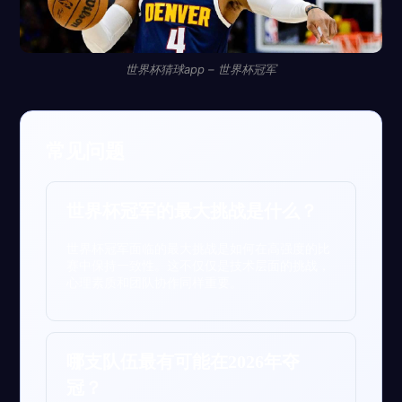
世界杯猜球app – 世界杯冠军
常见问题
世界杯冠军的最大挑战是什么？
世界杯冠军面临的最大挑战是如何在高强度的比
赛中保持一致性。这不仅仅是技术层面的挑战，
心理素质和团队协作同样重要。
哪支队伍最有可能在2026年夺
冠？