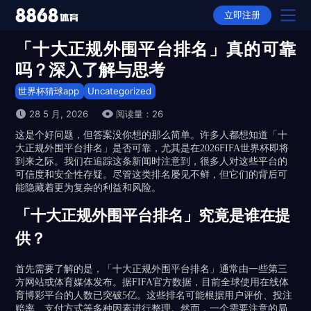
立即注册
「十大正规外围平台排名」真的可靠
首页
吗？深入了解与思考
产品
世界杯猜球app
Uncategorized
28 5 月, 2026
阅读量：26
选择
这是个好问题，但答案没你想的那么简单。许多人都想知道「十
大正规外围平台排名」是否可靠，尤其是在2026FIFA世界杯即将
下载
到来之际。我们在追踪这条新闻时注意到，很多人对这些平台的
可信度和安全性存疑。尽管这类排名屡见不鲜，但它们的背后可
APP下载
动态
能隐藏着更为复杂的利益和风险。
全站APP下载
「十大正规外围平台排名」究竟是谁在提
故事
供？
平台推荐
首先需要了解的是，「十大正规外围平台排名」通常由一些第三
隐私权政策
方网站或体育媒体发布。据FIFA官方数据，目前全球使用在线体
育博彩平台的人数已突破5亿。这些排名可能根据用户评价、投注
赔率、支付方式等多种因素进行整理。然而，一个需要注意的局