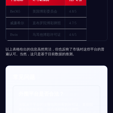
Bet365
英国博彩委员会
4.8/5
威廉希尔
直布罗陀博彩牌照
4.7/5
Bwin
马耳他博彩许可证
4.6/5
以上表格给出的信息虽然简洁，但也反映了市场对这些平台的普
遍认可。当然，这只是基于目前数据的推测。
常见问题
外围平台是否合法？
这取决于平台的注册地和持有的许可证。某些国
家允许在线博彩，但必须获得合法牌照。