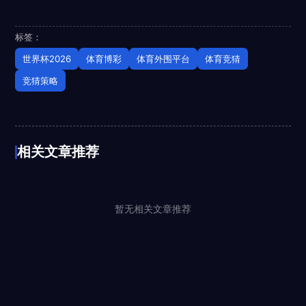
标签：
世界杯2026
体育博彩
体育外围平台
体育竞猜
竞猜策略
相关文章推荐
暂无相关文章推荐