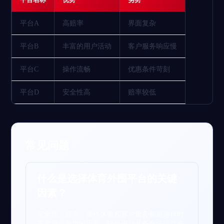
平台A
高赔率
界面复杂
平台B
丰富的用户活动
客户服务响应慢
平台C
操作流畅
优惠条件苛刻
平台D
安全性高
赔率较低
常见问题
什么是选择体育外围平台的关键
因素？
安全性、赔率、操作体验和客户服务都是选择时
需要重点考虑的因素。确保平台具备合法运营资