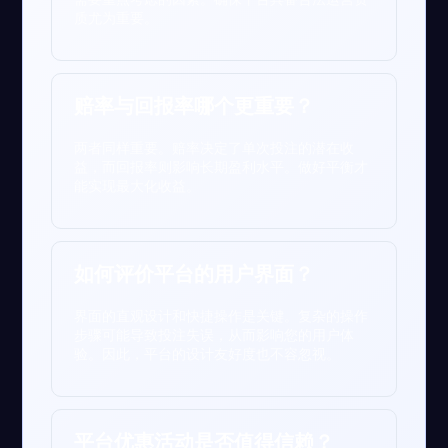
质尤为重要。
赔率与回报率哪个更重要？
两者同样重要。赔率决定了单次投注的潜在收
益，而回报率则影响长期盈利水平。做好平衡才
能实现最大化收益。
如何评价平台的用户界面？
界面的直观设计和快捷操作是关键。复杂的操作
步骤可能导致投注失误，从而影响您的用户体
验。因此，平台的设计友好度也不容忽视。
平台优惠活动是否值得信赖？