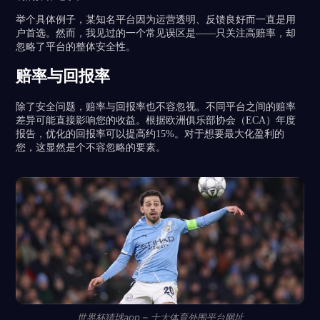
举个具体例子，某知名平台因为运营透明、反馈良好而一直是用
户首选。然而，我见过的一个常见误区是——只关注高赔率，却
忽略了平台的整体安全性。
赔率与回报率
除了安全问题，赔率与回报率也不容忽视。不同平台之间的赔率
差异可能直接影响您的收益。根据欧洲俱乐部协会（ECA）年度
报告，优化的回报率可以提高约15%。对于想要最大化盈利的
您，这显然是个不容忽略的要素。
世界杯猜球app – 十大体育外围平台网址