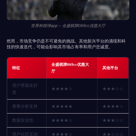
世界杯猜球app – 全盛棋牌069cc优惠大厅
然而，市场竞争仍是不可避免的挑战。其他新兴平台的涌现和科
技的快速迭代，可能会影响其市场占有率和用户忠诚度。
全盛棋牌069cc优惠大
特征
其他平台
厅
用户界面友好
★★★★☆
★★★☆☆
度
赛事分析支持
★★★★★
★★★★☆
数据安全性
★★★★☆
★★★☆☆
用户社区互动
★★★★☆
★★☆☆☆