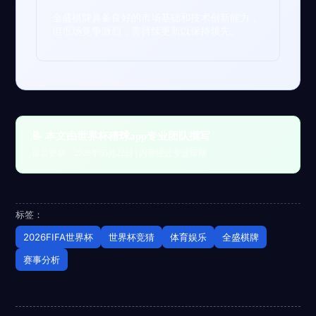
全盛棋牌具备良好的市场基础和技术创新能力，
但市场竞争激烈，需持续更新以保持领先。
📝 本文由世界杯猜球app专业团队撰写
最后更新：2026年05月22日 | 内容经过专业审核
标签：
2026FIFA世界杯
世界杯竞猜
体育娱乐
全盛棋牌
赛事分析