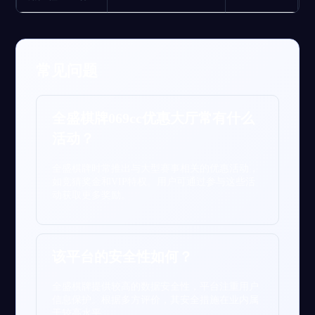
常见问题
全盛棋牌069cc优惠大厅常有什么
活动？
全盛棋牌时常推出与大型赛事相关的优惠活动，
如竞猜奖金和VIP特权。用户可通过参与这些活
动获取更多奖励。
该平台的安全性如何？
全盛棋牌提供较高的数据安全性，平台注重用户
信息保护。根据多方评价，其安全措施在业内属
于较高水平。