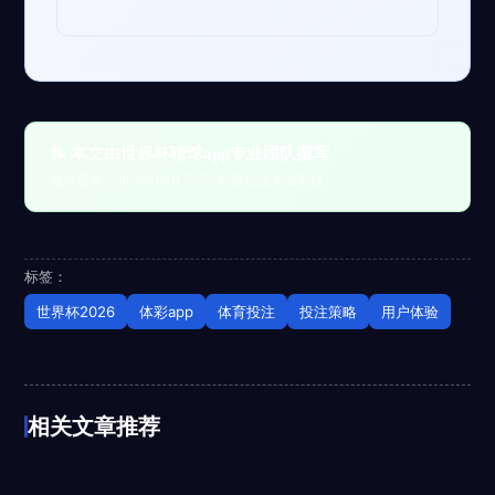
📝 本文由世界杯猜球app专业团队撰写
最后更新：2026年06月25日 | 内容经过专业审核
标签：
世界杯2026
体彩app
体育投注
投注策略
用户体验
相关文章推荐