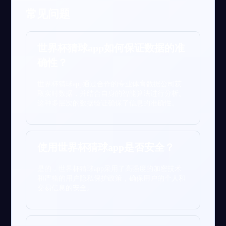
常见问题
世界杯猜球app如何保证数据的准
确性？
世界杯猜球app通过合作的专业体育数据公司获
取实时数据，并结合自身的智能算法进行分析。
这种多层次的数据验证确保了信息的准确性。
使用世界杯猜球app是否安全？
是的，世界杯猜球app采用了高强度的加密技术
和严格的用户隐私保护政策，确保用户的个人和
交易信息的安全。