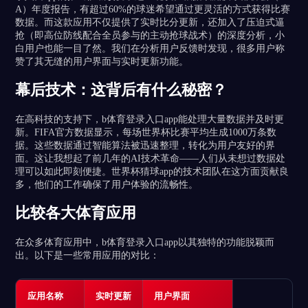
A）年度报告，有超过60%的球迷希望通过更灵活的方式获得比赛
数据。而这款应用不仅提供了实时比分更新，还加入了压迫式逼
抢（即高位防线配合全员参与的主动抢球战术）的深度分析，小
白用户也能一目了然。我们在分析用户反馈时发现，很多用户称
赞了其无缝的用户界面与实时更新功能。
幕后技术：这背后有什么秘密？
在高科技的支持下，b体育登录入口app能处理大量数据并及时更
新。FIFA官方数据显示，每场世界杯比赛平均生成1000万条数
据。这些数据通过智能算法被迅速整理，转化为用户友好的界
面。这让我想起了前几年的AI技术革命——人们从未想过数据处
理可以如此即刻便捷。世界杯猜球app的技术团队在这方面贡献良
多，他们的工作确保了用户体验的流畅性。
比较各大体育应用
在众多体育应用中，b体育登录入口app以其独特的功能脱颖而
出。以下是一些常用应用的对比：
应用名称
实时更新
用户界面