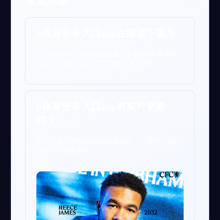
常见问题
b体育登录入口app在哪里下载？
您可以在各大应用商店搜索并下载b体育登录入
口app。确保下载自官方渠道以保证安全。
b体育登录入口app有实时更新
吗？
是的，该应用提供实时比赛更新，让用户不错过
任何一个精彩时刻。