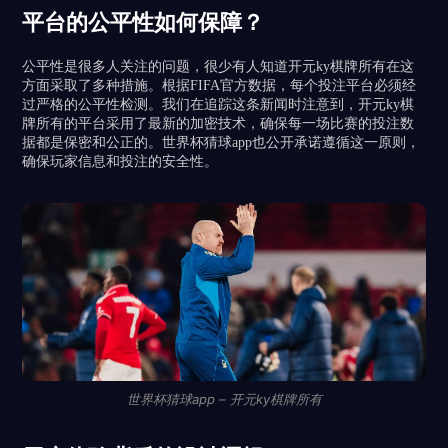
平台的公平性如何保障？
公平性是很多人关注的问题，很少有人知道开元ky棋牌所有在这
方面采取了多种措施。根据FIFA官方数据，每个投注平台必须经
过严格的公平性检测。我们在追踪这条新闻时注意到，开元ky棋
牌所有的平台采用了最新的加密技术，确保每一场比赛的投注数
据都是保密和公正的。世界杯猜球app也公开承诺遵循这一原则，
确保玩家信息和投注的安全性。
世界杯猜球app – 开元ky棋牌所有