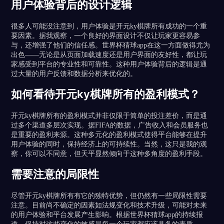
用户体验背后的设计逻辑
很多人可能没注意到，用户体验是开元ky棋牌所有成功的一个重
要因素。据我观察，一个良好的界面设计不仅让玩家更容易参
与，还增强了他们的信任感。世界杯猜球app在这一方面做得尤为
出色——无论是从页面加载速度还是用户界面的友好性，都让玩
家感受到平台的专业性和可靠性。这种用户体验背后的逻辑是通
过大量的用户反馈和数据分析来优化的。
如何看待开元ky棋牌所有的盈利模式？
开元ky棋牌所有的盈利模式并非仅限于简单的投注差价，而是通
过多个渠道多层次实现。据FIFA的数据，广告收入和会员服务也
是重要的盈利来源。这种多元化的盈利模式使得平台能够在提升
用户体验的同时，保持经济上的可持续性。当然，这只是我的观
察，你可以不同意，但天平显然倾向于这种多角度的盈利手段。
需要注意的局限性
尽管开元ky棋牌所有有它的独特优势，但仍然有一些局限性需要
注意。目前尚不确定的因素如法规变化和技术升级，可能对未来
的用户体验和平台发展产生影响。根据世界杯猜球app的持续报