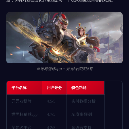
道，保持对这些变化的敏感是每一个玩家都应该具备的素质。
世界杯猜球app – 开元ky棋牌所有
平台名称
用户评分
特色功能
开元ky棋牌
4.5/5
实时数据分析
世界杯猜球app
4.7/5
AI赛事预测
某知名平台
4.2/5
多语言支持