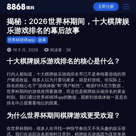
立即注册
揭秘：2026世界杯期间，十大棋牌娱
首页
乐游戏排名的幕后故事
产品
世界杯猜球app
故事
16 5 月, 2026
阅读量：38
选择
十大棋牌娱乐游戏排名的核心是什么？
下载
行内人都知道，十大棋牌娱乐游戏排名早已不是单纯看游戏的用
APP下载
动态
户量或收益。很多人以为只要玩家多，就是好游戏。但实际上，
排名的核心在于”游戏体验”和”用户粘性”。根据FIFA官方数据，
全站APP下载
世界杯期间的游戏使用量激增，而这也是棋牌娱乐做排名的黄金
故事
时刻。我们通过世界杯猜球app的数据，观察到游戏体验一直是在
排名中占据重要地位的因素。
平台推荐
为什么世界杯期间棋牌游戏更受欢迎？
隐私权政策
在世界杯期间，很多人在寻找一种快节奏但又不失乐趣的娱乐形
式。我们在追踪这条新闻时注意到，棋牌娱乐游戏因为其简单易