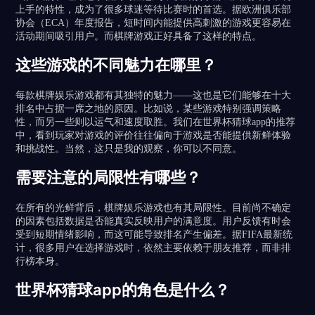
上手的特性，成为了很多球迷等待比赛时的首选。据欧洲俱乐部
协会（ECA）年度报告，短时间内能提供高刺激的游戏更容易在
活动期间吸引用户。而棋牌游戏正好具备了这样的特点。
这些游戏的不同魅力在哪里？
每款棋牌娱乐游戏都有其独特的魅力——这也是它们能够在十大
排名中占据一席之地的原因。比如说，某些游戏特别强调策略
性，而另一些则以运气和速度取胜。我们在世界杯猜球app的推荐
中，看到玩家对游戏的评价往往偏向于游戏是否能提供新鲜体验
和挑战性。当然，这只是我的观察，你可以不同意。
需要注意的局限性有哪些？
在所有的光鲜背后，棋牌娱乐游戏也有其局限性。目前尚不确定
的因素包括数据是否能真实反映用户的满意度。用户反馈有时会
受到短期情绪影响，而这可能导致排名产生偏差。据FIFA最新统
计，很多用户在选择游戏时，依然主要依赖于朋友推荐，而非排
行榜本身。
世界杯猜球app的角色是什么？