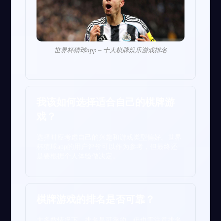
世界杯猜球app – 十大棋牌娱乐游戏排名
我该如何选择适合自己的棋牌游
戏？
选择时应考虑自己的兴趣和游戏类型偏好。世界
杯猜球app的用户评价可以作为参考，但最终还
是要根据个人体验做决定。
棋牌游戏的排名是否可靠？
大多数情况下，排名是可靠的，但也需注意排名