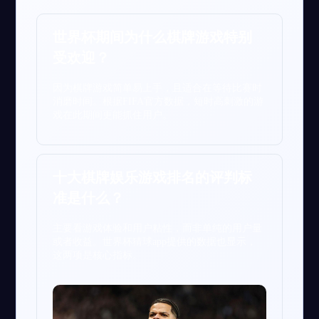
世界杯期间为什么棋牌游戏特别
受欢迎？
因为棋牌游戏简单易上手，且适合在等待比赛时
消磨时间。根据FIFA官方数据，短时高刺激的游
戏在此期间更能抓住用户。
十大棋牌娱乐游戏排名的评判标
准是什么？
主要看游戏体验和用户粘性，而非单纯的用户量
或者收益。世界杯猜球app提供的数据也显示，
这两项是核心指标。