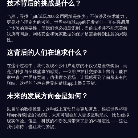
技术背后的挑战是什么？
当然，寻找「jdb试玩2000金币网址是多少」不仅涉及技术能力，
更是对心理定力的考验。世界杯猜球app的开发者们一直在强调用
户体验的重要性，但我们也必须意识到，当前技术并不能完美解
决所有问题。网络安全和玩家数据的保护是需要特别注意的局限
性。
这背后的人们在追求什么？
在这个过程中，我们发现不少用户追求的不仅仅是金钱奖励，而
是那种参与全球盛事的感觉。一位用户在社交媒体上留言：能在
家中参与世界杯竞猜，仿佛置身赛场，让我感受到了前所未有的
联结。这样的心声在世界杯猜球app上屡见不鲜。
未来的发展方向会是如何？
以目前的数据推测，这种线上互动只会更加普及。根据世界杯猜
球app持续报道的观察，未来可能会加入更多互动形式，比如虚拟
现实体验。但是，科技的不断发展带来了新的不确定性——这让
我们期待，也让我们警惕。