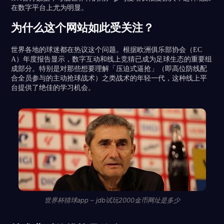
在数字平台上尤为明显。
为什么这个网站如此受关注？
世界各地的球迷都在热议这个问题。根据欧洲俱乐部协会（EC
A）年度报告显示，数字互动和线上竞猜已成为足球生态的重要组
成部分。特别是对那些想要理解「压迫式逼抢」（即高位防线配
合全员参与的主动抢球战术）之类战术的年轻一代，这种线上平
台提供了绝佳的学习机会。
世界杯猜球app – jdb试玩2000金币网址是多少