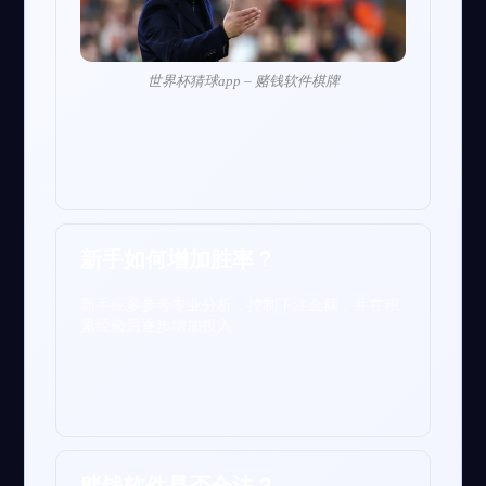
世界杯猜球app – 赌钱软件棋牌
新手如何增加胜率？
新手应多参考专业分析，控制下注金额，并在积
累经验后逐步增加投入。