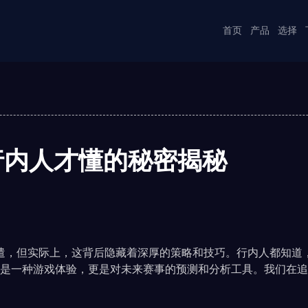
首页
产品
选择
行内人才懂的秘密揭秘
遣，但实际上，这背后隐藏着深厚的策略和技巧。行内人都知道，尤
仅仅是一种游戏体验，更是对未来赛事的预测和分析工具。我们在