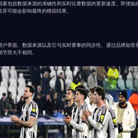
因素包括数据来源的准确性和实时比赛数据的更新速度。即便如
差异可能会影响最终的模拟结果。
用户界面、数据来源以及它与实时赛事的同步性。通过品牌如世界
细节而大不相同。