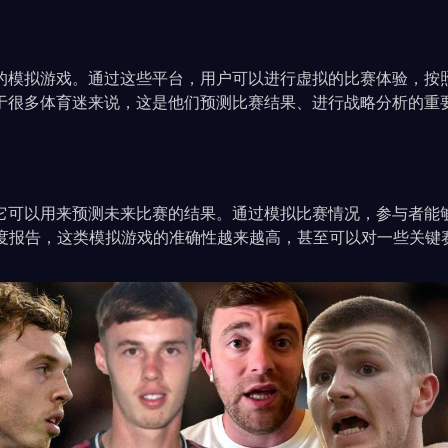
展的模拟游戏。通过这些平台，用户可以进行虚拟的比赛体验，按照
对于很多体育迷来说，这是他们预测比赛结果、进行战略分析的重
为它可以用来预测未来比赛的结果。通过模拟比赛情况，参与者
年度报告，这类模拟游戏的准确性越来越高，甚至可以对一些关键