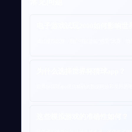
常见问题
电子游戏试玩2000如何影响
通过模拟比赛，用户可以提前“感受”比赛，
为什么选择世界杯猜球app？
世界杯猜球app提供精确的数据同步和友好
这些模拟游戏的准确性如何？
尽管模拟游戏的算法越来越先进，但仍然可能