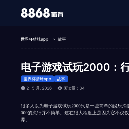
世界杯猜球app
>
故事
电子游戏试玩2000：
世界杯猜球app
故事
21 5 月, 2026
阅读量：34
很多人以为电子游戏试玩2000只是一些简单的娱乐消
000的流行并不简单。这在很大程度上是因为它不
界。