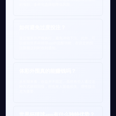
的项目。多样化选择能降低风险。
如何避免过度投注？
设定预算并严格执行，避免冲动下注。此外，可
以借助世界杯猜球app的提醒功能，在设定的投
注限额达到时收到通知。
体彩外围真的能赚钱吗？
从长期来看，收益并不固定。虽然有些人通过这
种方式获得回报，但也有人面临损失。理性投注
尤为重要。
世界杯猜球app有什么独特优势？