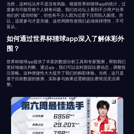
当然，这种玩法并不是没有风险。根据世界杯猜球app的统计，过
度参与可能导致个人财务问题。我们在论坛上看到不少用户分享
他们的”成功经验”，但也有不少人因为过度下注而陷入困境。所
以，适度参与才是关键。这些局限性使我们必须保持理性，不可
盲从。
如何通过世界杯猜球app深入了解体彩外
围？
世界杯猜球app提供了丰富的数据分析工具和专家预测，帮助我们
更好地做出判断。通过app，我们可以实时跟踪比赛动态，调整投
注策略。这种便捷性大大提升了我们的购彩体验。当然，这只是
基于目前数据的推测，实际参与效果还需根据比赛情况灵活调
整。