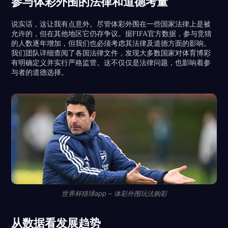
参与体彩外围的法律和道德考量
说实话，这让我有点意外。尽管体彩外围在一些国家法律上是被
允许的，但在其他地区它仍存争议。据FIFA官方数据，参与竞猜
的人数逐年增加，但我们也必须考虑其法律及道德方面的影响。
我们团队详细查阅了各国法律文件，发现大多数国家对体育博彩
有明确定义并实行严格监管。这不仅仅是法律问题，也影响着参
与者的道德选择。
世界杯猜球app – 体彩外围玩法购彩
从数据看发展趋势