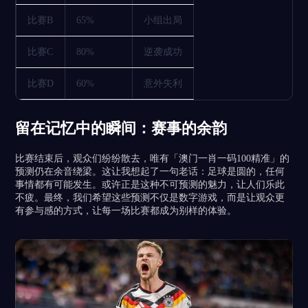
比赛B
65%
小组出局
比赛C
80%
逆袭成功
比赛D
60%
意外失利
留在记忆中的瞬间：赛事的余韵
比赛结束后，观众们纷纷散去，唯有「澳门一肖一码100精准」的
预测仍在余音绕梁。这让我想起了一句老话：足球是圆的，任何
事情都有可能发生。或许正是这种不可预测的魅力，让人们乐此
不疲。最终，我们希望这些预测不仅是数字游戏，而是让观众更
有参与感的方式，让每一场比赛都成为别样的体验。