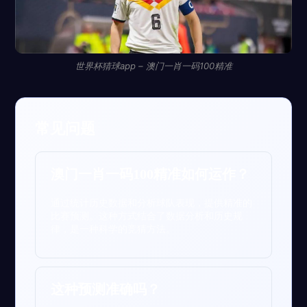
世界杯猜球app – 澳门一肖一码100精准
常见问题
澳门一肖一码100精准如何运作？
通过统计历史数据和分析球队表现，提供精准的
比赛预测。这种方式结合了数据分析和历史规
律，是一种科学的竞猜方法。
这种预测准确吗？