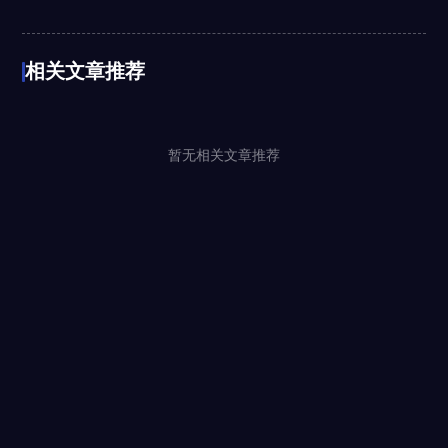
相关文章推荐
暂无相关文章推荐