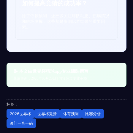
如何提高竞猜的成功率？
除了依赖预测，还应多关注球队动态、伤病情况
和临场发挥，这些都是影响比赛结果的重要因
素。
📝 本文由世界杯猜球app专业团队撰写
最后更新：2026年06月20日 | 内容经过专业审核
标签：
2026世界杯
世界杯竞猜
体育预测
比赛分析
澳门一肖一码