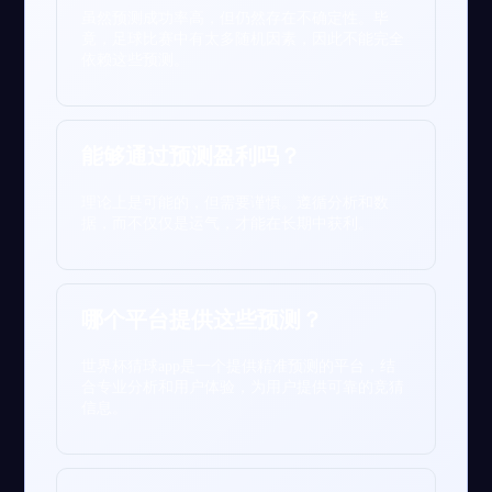
虽然预测成功率高，但仍然存在不确定性。毕
竟，足球比赛中有太多随机因素，因此不能完全
依赖这些预测。
能够通过预测盈利吗？
理论上是可能的，但需要谨慎。遵循分析和数
据，而不仅仅是运气，才能在长期中获利。
哪个平台提供这些预测？
世界杯猜球app是一个提供精准预测的平台，结
合专业分析和用户体验，为用户提供可靠的竞猜
信息。