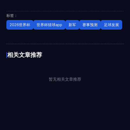
标签：
2026世界杯
世界杯猜球app
新军
赛事预测
足球发展
相关文章推荐
暂无相关文章推荐