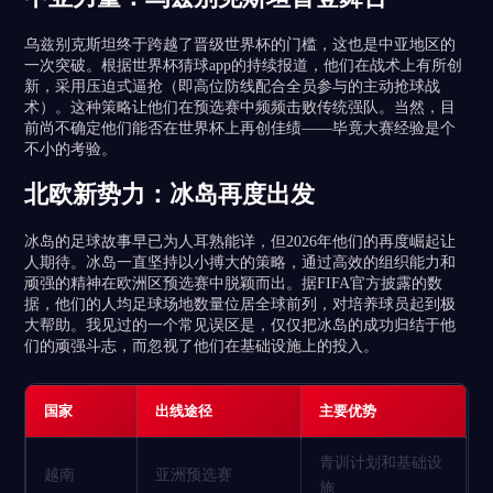
乌兹别克斯坦终于跨越了晋级世界杯的门槛，这也是中亚地区的
一次突破。根据世界杯猜球app的持续报道，他们在战术上有所创
新，采用压迫式逼抢（即高位防线配合全员参与的主动抢球战
术）。这种策略让他们在预选赛中频频击败传统强队。当然，目
前尚不确定他们能否在世界杯上再创佳绩——毕竟大赛经验是个
不小的考验。
北欧新势力：冰岛再度出发
冰岛的足球故事早已为人耳熟能详，但2026年他们的再度崛起让
人期待。冰岛一直坚持以小搏大的策略，通过高效的组织能力和
顽强的精神在欧洲区预选赛中脱颖而出。据FIFA官方披露的数
据，他们的人均足球场地数量位居全球前列，对培养球员起到极
大帮助。我见过的一个常见误区是，仅仅把冰岛的成功归结于他
们的顽强斗志，而忽视了他们在基础设施上的投入。
国家
出线途径
主要优势
青训计划和基础设
越南
亚洲预选赛
施