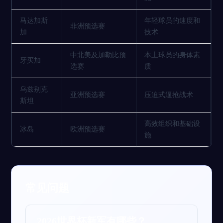
马达加斯
年轻球员的速度和
非洲预选赛
加
技术
中北美及加勒比预
本土球员的身体素
牙买加
选赛
质
乌兹别克
亚洲预选赛
压迫式逼抢战术
斯坦
高效组织和基础设
冰岛
欧洲预选赛
施
常见问题
2026世界杯新军有哪些？