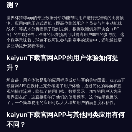
测？
世界杯猜球app的专业数据分析功能帮助用户进行更准确的比赛预
测。应用内的压迫式逼抢（即高位防线配合全员参与的主动抢球
战术）等战术分析提供了独到见解。根据欧洲俱乐部协会（EC
A）的年度报告，准确的比赛预测可以提高用户80%的参与度。这
个数字意味着，球迷不仅可以参与到赛事的观赏中，还能通过更
多互动提升观赛体验。
kaiyun下载官网APP的用户体验如何提
升？
坦白讲，用户体验是影响应用程序成功与否的关键因素。kaiyun下
载官网APP在设计上充分考虑了用户体验，通过简化的界面和直
观的操作流程，降低了使用门槛。数据显示，70%的用户认为应
用界面友好，这直接影响了他们的使用频率。这个结果也反映
了，一个简单易用的应用可以大大增加用户的满意度和粘性。
kaiyun下载官网APP与其他同类应用有何
不同？