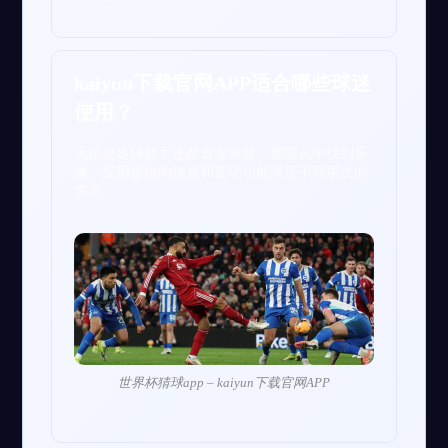
kaiyun下载官网APP适合哪些球迷
使用？
无论是足球新手还是资深球迷，都能从中找到乐
趣。应用提供的信息和互动功能满足不同层次的
需求。
世界杯猜球app – kaiyun下载官网APP