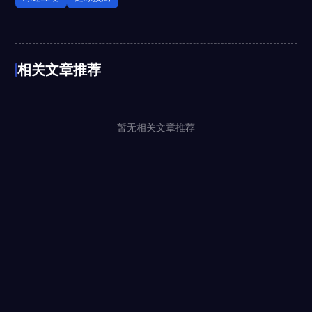
相关文章推荐
暂无相关文章推荐