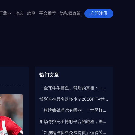
下载
动态
故事
平台推荐
隐私权政策
立即注册
APP下载
全站APP下载
热门文章
「金花牛牛捕鱼」背后的真相：一场被误解的运动与2026世界杯的关联
博彩首存最多送多少？2026FIFA世界杯的博彩赠金揭秘
「棋牌赚钱游戏有哪些」：世界杯期间的另一种竞技狂潮
那场寻找完美博彩平台的旅程，揭示了手机彩票app十大排名的真相
「新澳精准资料免费提供」值得关注吗？这是一份详细解析