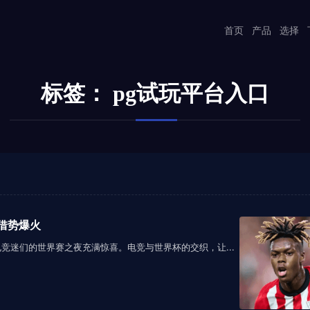
首页
产品
选择
标签：
pg试玩平台入口
借势爆火
电竞迷们的世界赛之夜充满惊喜。电竞与世界杯的交织，让...