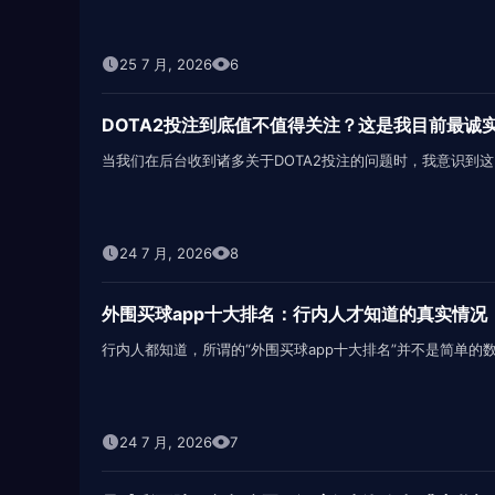
25 7 月, 2026
6
DOTA2投注到底值不值得关注？这是我目前最诚
当我们在后台收到诸多关于DOTA2投注的问题时，我意识到这已
24 7 月, 2026
8
外围买球app十大排名：行内人才知道的真实情况
行内人都知道，所谓的“外围买球app十大排名”并不是简单的
24 7 月, 2026
7