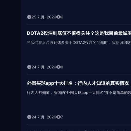
25 7 月, 2026
6
DOTA2投注到底值不值得关注？这是我目前最诚
当我们在后台收到诸多关于DOTA2投注的问题时，我意识到这已
24 7 月, 2026
8
外围买球app十大排名：行内人才知道的真实情况
行内人都知道，所谓的“外围买球app十大排名”并不是简单的
24 7 月, 2026
7