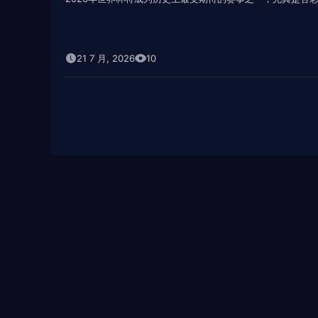
21 7 月, 2026
10