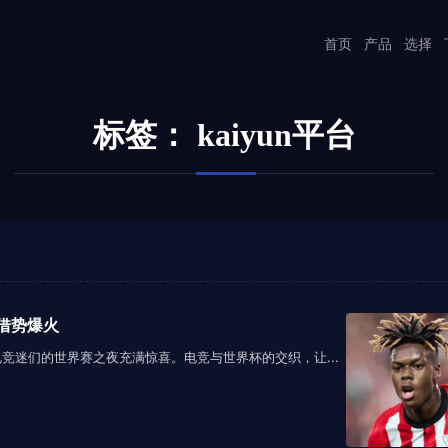
首页
产品
选择
标签：
kaiyun平台
借势爆火
电竞迷们的世界赛之夜充满惊喜。电竞与世界杯的交织，让...