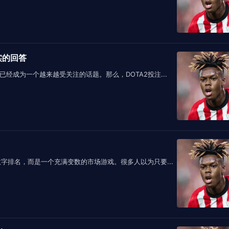
实的回答
经成为一个越来越受关注的话题。那么，DOTA2投注...
数字排名，而是一个充满变数的市场游戏。很多人以为只要...