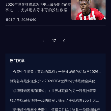
2026年世界杯将成为历史上最受期待的赛
事之一，尤其是杏彩体育的投注数据显
示：超过60%的投注者更关注小组赛的...
21 7 月, 2026
10
17
热门文章
「金花牛牛捕鱼」背后的真相：一场被误解的运动与2026世界杯的关联
博彩首存最多送多少？2026FIFA世界杯的博彩赠金揭秘
「棋牌赚钱游戏有哪些」：世界杯期间的另一种竞技狂潮
那场寻找完美博彩平台的旅程，揭示了手机彩票app十大排名的真相
「新澳精准资料免费提供」值得关注吗？这是一份详细解析