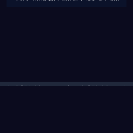
这里是世界杯猜球app( SPORTS)官方网站 ,世界杯猜球appAPP全
方面涵盖体育、百家乐、电竞、真人、棋牌等热门游戏场馆,千万
会员提供最优质的服务，是最受用户信赖的投注机构。平台玩法
多, 存款提款快。欢迎登录官方APP体验极致娱乐盛宴。
网站地图
谷歌地图