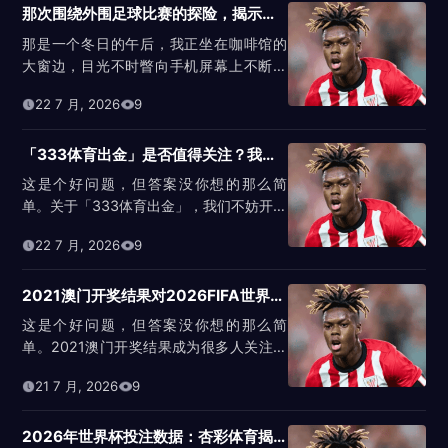
那次围绕外围足球比赛的探险，揭示了安全与风险的边界
那是一个冬日的午后，我正坐在咖啡馆的
大窗边，目光不时瞥向手机屏幕上不断跳
动的比分。不经意间，我加入了一场外围
22 7 月, 2026
9
足...
「333体育出金」是否值得关注？我对2026世界杯的深度分析
这是个好问题，但答案没你想的那么简
单。关于「333体育出金」，我们不妨开门
见山：在2026年世界杯期间，它能否...
22 7 月, 2026
9
2021澳门开奖结果对2026FIFA世界杯关注是否有意义？
这是个好问题，但答案没你想的那么简
单。2021澳门开奖结果成为很多人关注的
焦点，各种猜测也浮出水面。对于关心2...
21 7 月, 2026
9
2026年世界杯投注数据：杏彩体育揭示惊人趋势