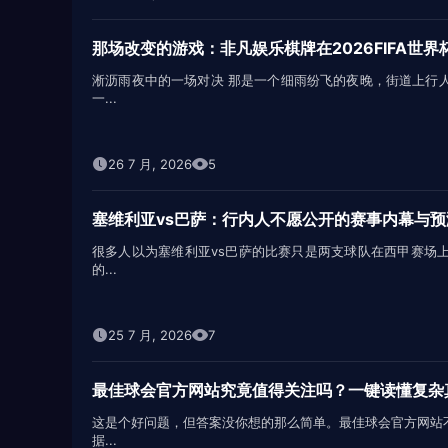
那场改变的游戏：非凡娱乐棋牌在2026FIFA世界
淅沥雨夜中的一场对决 那是一个细雨纷飞的夜晚，街道上行
一...
26 7 月, 2026
5
塞维利亚vs巴萨：行内人不愿公开的赛事内幕与预
很多人以为塞维利亚vs巴萨的比赛只是两支球队在西甲赛场
的...
25 7 月, 2026
7
最佳球会官方网站究竟值得关注吗？一键读懂复杂
这是个好问题，但答案没你想的那么简单。最佳球会官方网站
据...