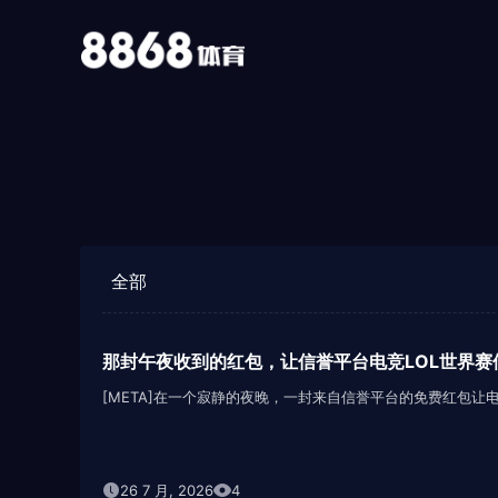
全部
那封午夜收到的红包，让信誉平台电竞LOL世界赛
[META]在一个寂静的夜晚，一封来自信誉平台的免费红包让
26 7 月, 2026
4