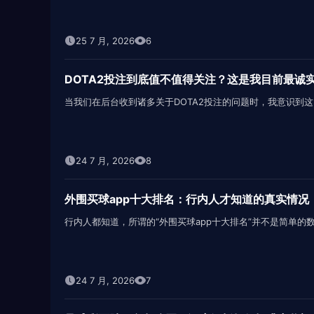
25 7 月, 2026
6
DOTA2投注到底值不值得关注？这是我目前最诚
当我们在后台收到诸多关于DOTA2投注的问题时，我意识到这已
24 7 月, 2026
8
外围买球app十大排名：行内人才知道的真实情况
行内人都知道，所谓的“外围买球app十大排名”并不是简单的
24 7 月, 2026
7