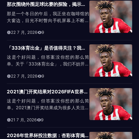
那次围绕外围足球比赛的探险，揭示了安全与风险的边界
那是一个冬日的午后，我正坐在咖啡馆的
大窗边，目光不时瞥向手机屏幕上不断跳
动的比分。不经意间，我加入了一场外围
22 7 月, 2026
9
足...
「333体育出金」是否值得关注？我对2026世界杯的深度分析
这是个好问题，但答案没你想的那么简
单。关于「333体育出金」，我们不妨开门
见山：在2026年世界杯期间，它能否...
22 7 月, 2026
9
2021澳门开奖结果对2026FIFA世界杯关注是否有意义？
这是个好问题，但答案没你想的那么简
单。2021澳门开奖结果成为很多人关注的
焦点，各种猜测也浮出水面。对于关心2...
21 7 月, 2026
9
2026年世界杯投注数据：杏彩体育揭示惊人趋势