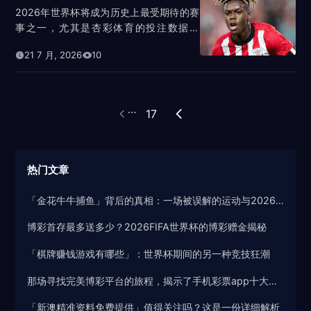
2026年世界杯将成为历史上最受期待的赛
事之一，尤其是杏彩体育的投注数据显
示：超过60%的投注者更关注小组赛的...
21 7 月, 2026
10
17
热门文章
「金花牛牛捕鱼」背后的真相：一场被误解的运动与2026世界杯的关联
博彩首存最多送多少？2026FIFA世界杯的博彩赠金揭秘
「棋牌赚钱游戏有哪些」：世界杯期间的另一种竞技狂潮
那场寻找完美博彩平台的旅程，揭示了手机彩票app十大排名的真相
「新澳精准资料免费提供」值得关注吗？这是一份详细解析