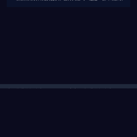
这里是世界杯猜球app( SPORTS)官方网站 ,世界杯猜球appAPP全
方面涵盖体育、百家乐、电竞、真人、棋牌等热门游戏场馆,千万
会员提供最优质的服务，是最受用户信赖的投注机构。平台玩法
多, 存款提款快。欢迎登录官方APP体验极致娱乐盛宴。
网站地图
谷歌地图