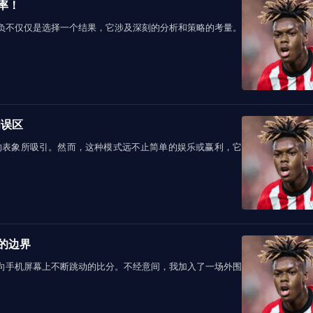
率！
负不仅仅是选择一个结果，它涉及深刻的分析和策略的考量。
和误区
的表象所吸引。然而，这种模式远不止简单的娱乐或赢利，它
的边界
向手机屏幕上不断跳动的比分。不经意间，我加入了一场外围