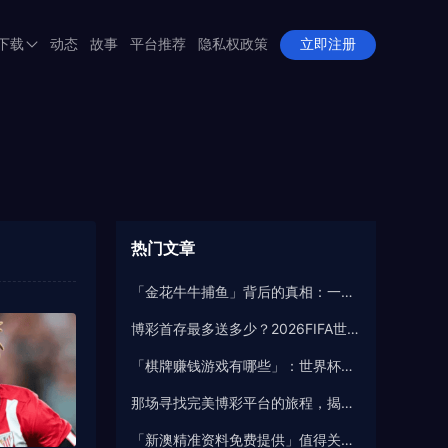
下载
动态
故事
平台推荐
隐私权政策
立即注册
APP下载
全站APP下载
热门文章
「金花牛牛捕鱼」背后的真相：一场被误解的运动与2026世界杯的关联
博彩首存最多送多少？2026FIFA世界杯的博彩赠金揭秘
「棋牌赚钱游戏有哪些」：世界杯期间的另一种竞技狂潮
那场寻找完美博彩平台的旅程，揭示了手机彩票app十大排名的真相
「新澳精准资料免费提供」值得关注吗？这是一份详细解析