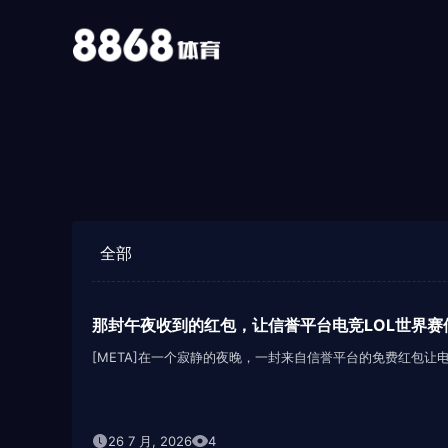
全部
那封午夜收到的红包，让信誉平台电竞LOL世界赛
[META]在一个寂静的夜晚，一封来自信誉平台的免费红包让
26 7 月, 2026
4