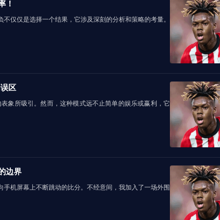
率！
负不仅仅是选择一个结果，它涉及深刻的分析和策略的考量。
和误区
的表象所吸引。然而，这种模式远不止简单的娱乐或赢利，它
的边界
向手机屏幕上不断跳动的比分。不经意间，我加入了一场外围