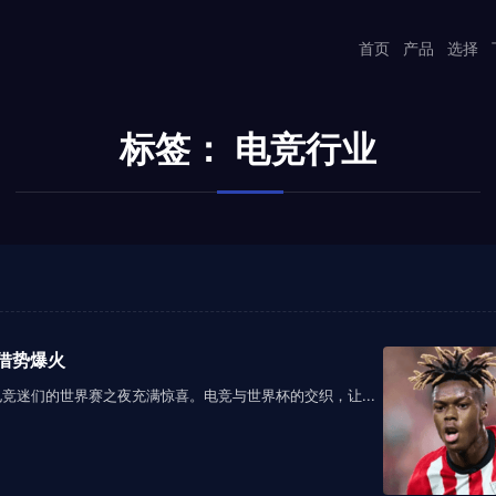
首页
产品
选择
标签：
电竞行业
借势爆火
电竞迷们的世界赛之夜充满惊喜。电竞与世界杯的交织，让...