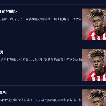
杯前的崛起
人渐稀。我走进了一家街角的小咖啡馆，墙上的电视正播放着
测
上的例行较量，但实际上，这场比赛背后隐藏着许多不为人知
真相
不仅仅是获取资讯的渠道，更涉及到球迷的体验和参与感。根