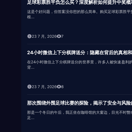
足球彩票胜平负怎么买？深度解析如何提升中奖概
这是个好问题，但答案没你想的那么简单。购买足球彩票胜平
根...
23 7 月, 2026
7
24小时微信上下分棋牌送分：隐藏在背后的真相
在24小时微信上下分棋牌送分的世界里，许多人被快速盈利
背...
23 7 月, 2026
8
那次围绕外围足球比赛的探险，揭示了安全与风险
那是一个冬日的午后，我正坐在咖啡馆的大窗边，目光不时瞥
足...