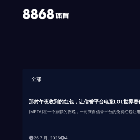
全部
那封午夜收到的红包，让信誉平台电竞LOL世界赛
[META]在一个寂静的夜晚，一封来自信誉平台的免费红包让
26 7 月, 2026
4