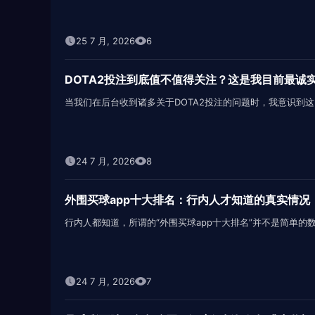
25 7 月, 2026
6
DOTA2投注到底值不值得关注？这是我目前最诚
当我们在后台收到诸多关于DOTA2投注的问题时，我意识到这已
24 7 月, 2026
8
外围买球app十大排名：行内人才知道的真实情况
行内人都知道，所谓的“外围买球app十大排名”并不是简单的
24 7 月, 2026
7