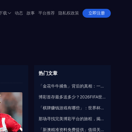
下载
动态
故事
平台推荐
隐私权政策
立即注册
APP下载
全站APP下载
热门文章
「金花牛牛捕鱼」背后的真相：一场被误解的运动与2026世界杯的关联
博彩首存最多送多少？2026FIFA世界杯的博彩赠金揭秘
「棋牌赚钱游戏有哪些」：世界杯期间的另一种竞技狂潮
那场寻找完美博彩平台的旅程，揭示了手机彩票app十大排名的真相
「新澳精准资料免费提供」值得关注吗？这是一份详细解析