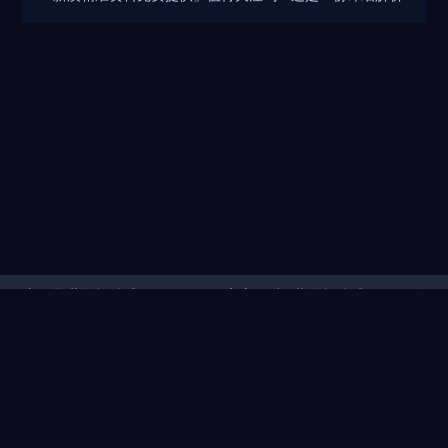
这里是世界杯猜球app( SPORTS)官方网站 ,世界杯猜球appAPP全
方面涵盖体育、百家乐、电竞、真人、棋牌等热门游戏场馆,千万
会员提供最优质的服务，是最受用户信赖的投注机构。平台玩法
多, 存款提款快。欢迎登录官方APP体验极致娱乐盛宴。
网站地图
谷歌地图