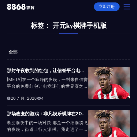
立即注册
首页
标签：
开元ky棋牌手机版
产品
全部
选择
下载
那封午夜收到的红包，让信誉平台电竞LOL世界赛借势爆火
APP下载
[META]在一个寂静的夜晚，一封来自信誉
动态
平台的免费红包让电竞迷们的世界赛之夜
全站APP下载
充满惊喜。电竞与世界杯的交织，让...
故事
26 7 月, 2026
4
平台推荐
那场改变的游戏：非凡娱乐棋牌在2026FIFA世界杯前的崛起
淅沥雨夜中的一场对决 那是一个细雨纷飞
隐私权政策
的夜晚，街道上行人渐稀。我走进了一家
街角的小咖啡馆，墙上的电视正播放着一...