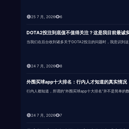
25 7 月, 2026
6
DOTA2投注到底值不值得关注？这是我目前最诚
当我们在后台收到诸多关于DOTA2投注的问题时，我意识到这已
24 7 月, 2026
8
外围买球app十大排名：行内人才知道的真实情况
行内人都知道，所谓的“外围买球app十大排名”并不是简单的
24 7 月, 2026
7