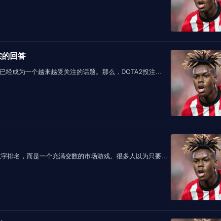
实的回答
经成为一个越来越受关注的话题。那么，DOTA2投注...
数字排名，而是一个充满变数的市场游戏。很多人以为只要...