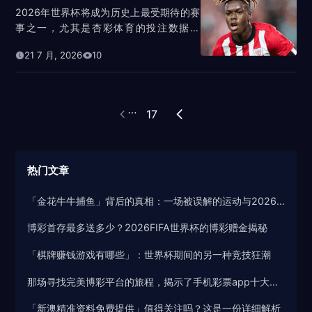
2026年世界杯将成为历史上最受期待的赛
事之一，尤其是杏彩体育的投注数据显
示：超过60%的投注者更关注小组赛的...
21 7 月, 2026
10
17
热门文章
「金花牛牛捕鱼」背后的真相：一场被误解的运动与2026世界杯的关联
博彩首存最多送多少？2026FIFA世界杯的博彩赠金揭秘
「棋牌赚钱游戏有哪些」：世界杯期间的另一种竞技狂潮
那场寻找完美博彩平台的旅程，揭示了手机彩票app十大排名的真相
「新澳精准资料免费提供」值得关注吗？这是一份详细解析