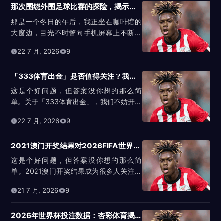
那次围绕外围足球比赛的探险，揭示了安全与风险的边界
那是一个冬日的午后，我正坐在咖啡馆的
大窗边，目光不时瞥向手机屏幕上不断跳
动的比分。不经意间，我加入了一场外围
22 7 月, 2026
9
足...
「333体育出金」是否值得关注？我对2026世界杯的深度分析
这是个好问题，但答案没你想的那么简
单。关于「333体育出金」，我们不妨开门
见山：在2026年世界杯期间，它能否...
22 7 月, 2026
9
2021澳门开奖结果对2026FIFA世界杯关注是否有意义？
这是个好问题，但答案没你想的那么简
单。2021澳门开奖结果成为很多人关注的
焦点，各种猜测也浮出水面。对于关心2...
21 7 月, 2026
9
2026年世界杯投注数据：杏彩体育揭示惊人趋势