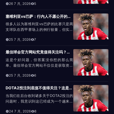
26 7 月, 2026
5
塞维利亚vs巴萨：行内人不愿公开的赛事内幕与预测
很多人以为塞维利亚vs巴萨的比赛只是两
支球队在西甲赛场上的例行较量，但实际
上，这场比赛背后隐藏着许多不为人知的...
25 7 月, 2026
7
最佳球会官方网站究竟值得关注吗？一键读懂复杂真相
这是个好问题，但答案没你想的那么简
单。最佳球会官方网站不仅仅是获取资讯
的渠道，更涉及到球迷的体验和参与感。
25 7 月, 2026
6
根据...
DOTA2投注到底值不值得关注？这是我目前最诚实的回答
当我们在后台收到诸多关于DOTA2投注的
问题时，我意识到这已经成为一个越来越
受关注的话题。那么，DOTA2投注...
24 7 月, 2026
8