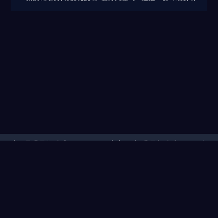
这里是世界杯猜球app( SPORTS)官方网站 ,世界杯猜球appAPP全
方面涵盖体育、百家乐、电竞、真人、棋牌等热门游戏场馆,千万
会员提供最优质的服务，是最受用户信赖的投注机构。平台玩法
多, 存款提款快。欢迎登录官方APP体验极致娱乐盛宴。
网站地图
谷歌地图