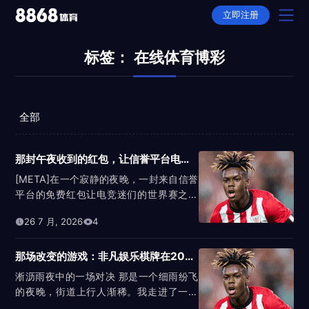
立即注册
首页
标签：
在线体育博彩
产品
全部
选择
下载
那封午夜收到的红包，让信誉平台电竞LOL世界赛借势爆火
APP下载
[META]在一个寂静的夜晚，一封来自信誉
动态
平台的免费红包让电竞迷们的世界赛之夜
全站APP下载
充满惊喜。电竞与世界杯的交织，让...
故事
26 7 月, 2026
4
平台推荐
那场改变的游戏：非凡娱乐棋牌在2026FIFA世界杯前的崛起
淅沥雨夜中的一场对决 那是一个细雨纷飞
隐私权政策
的夜晚，街道上行人渐稀。我走进了一家
街角的小咖啡馆，墙上的电视正播放着一...