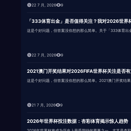
22 7 月, 2026
9
「333体育出金」是否值得关注？我对2026世界
这是个好问题，但答案没你想的那么简单。关于「333体育出金
22 7 月, 2026
9
2021澳门开奖结果对2026FIFA世界杯关注是否
这是个好问题，但答案没你想的那么简单。2021澳门开奖结果
21 7 月, 2026
9
2026年世界杯投注数据：杏彩体育揭示惊人趋势
2026年世界杯将成为历史上最受期待的赛事之一，尤其是杏彩