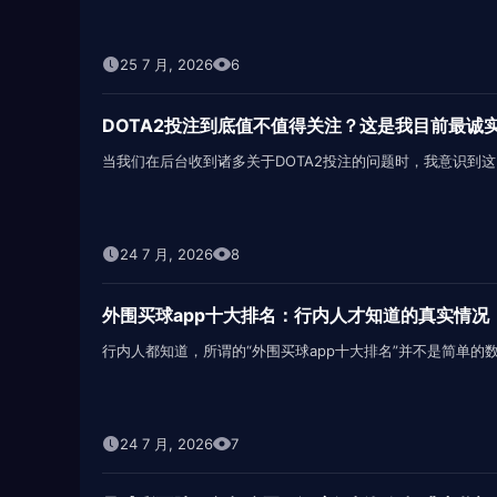
25 7 月, 2026
6
DOTA2投注到底值不值得关注？这是我目前最诚
当我们在后台收到诸多关于DOTA2投注的问题时，我意识到这已
24 7 月, 2026
8
外围买球app十大排名：行内人才知道的真实情况
行内人都知道，所谓的“外围买球app十大排名”并不是简单的
24 7 月, 2026
7