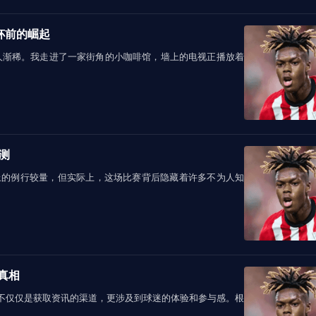
杯前的崛起
人渐稀。我走进了一家街角的小咖啡馆，墙上的电视正播放着
测
上的例行较量，但实际上，这场比赛背后隐藏着许多不为人知
真相
不仅仅是获取资讯的渠道，更涉及到球迷的体验和参与感。根