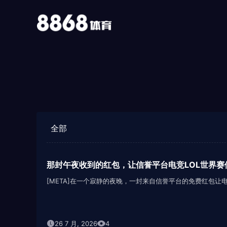
全部
那封午夜收到的红包，让信誉平台电竞LOL世界赛
[META]在一个寂静的夜晚，一封来自信誉平台的免费红包让
26 7 月, 2026
4