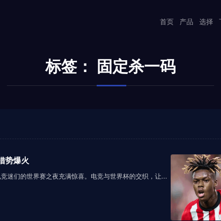
首页
产品
选择
标签：
固定杀一码
借势爆火
电竞迷们的世界赛之夜充满惊喜。电竞与世界杯的交织，让...