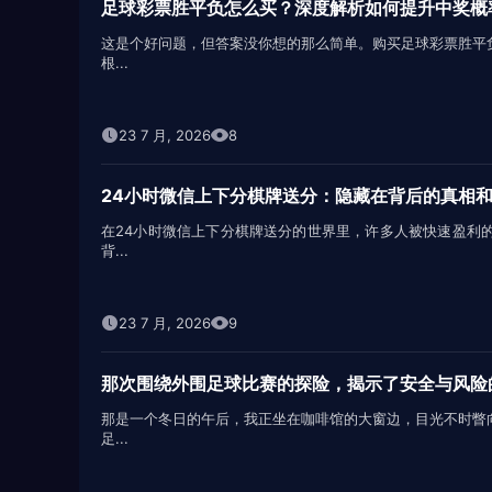
足球彩票胜平负怎么买？深度解析如何提升中奖概
这是个好问题，但答案没你想的那么简单。购买足球彩票胜平
根...
23 7 月, 2026
8
24小时微信上下分棋牌送分：隐藏在背后的真相
在24小时微信上下分棋牌送分的世界里，许多人被快速盈利
背...
23 7 月, 2026
9
那次围绕外围足球比赛的探险，揭示了安全与风险
那是一个冬日的午后，我正坐在咖啡馆的大窗边，目光不时瞥
足...