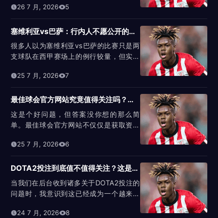
26 7 月, 2026
5
塞维利亚vs巴萨：行内人不愿公开的赛事内幕与预测
很多人以为塞维利亚vs巴萨的比赛只是两
支球队在西甲赛场上的例行较量，但实际
上，这场比赛背后隐藏着许多不为人知的...
25 7 月, 2026
7
最佳球会官方网站究竟值得关注吗？一键读懂复杂真相
这是个好问题，但答案没你想的那么简
单。最佳球会官方网站不仅仅是获取资讯
的渠道，更涉及到球迷的体验和参与感。
25 7 月, 2026
6
根据...
DOTA2投注到底值不值得关注？这是我目前最诚实的回答
当我们在后台收到诸多关于DOTA2投注的
问题时，我意识到这已经成为一个越来越
受关注的话题。那么，DOTA2投注...
24 7 月, 2026
8