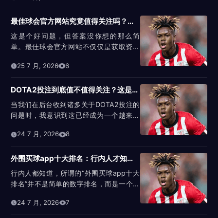
最佳球会官方网站究竟值得关注吗？一键读懂复杂真相
这是个好问题，但答案没你想的那么简
单。最佳球会官方网站不仅仅是获取资讯
的渠道，更涉及到球迷的体验和参与感。
25 7 月, 2026
6
根据...
DOTA2投注到底值不值得关注？这是我目前最诚实的回答
当我们在后台收到诸多关于DOTA2投注的
问题时，我意识到这已经成为一个越来越
受关注的话题。那么，DOTA2投注...
24 7 月, 2026
8
外围买球app十大排名：行内人才知道的真实情况
行内人都知道，所谓的“外围买球app十大
排名”并不是简单的数字排名，而是一个充
满变数的市场游戏。很多人以为只要...
24 7 月, 2026
7