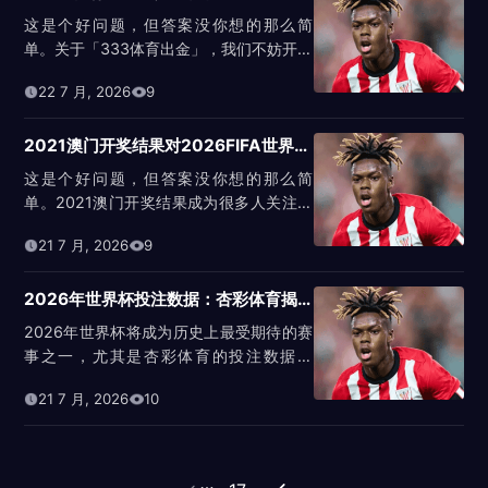
这是个好问题，但答案没你想的那么简
单。关于「333体育出金」，我们不妨开门
见山：在2026年世界杯期间，它能否...
22 7 月, 2026
9
2021澳门开奖结果对2026FIFA世界杯关注是否有意义？
这是个好问题，但答案没你想的那么简
单。2021澳门开奖结果成为很多人关注的
焦点，各种猜测也浮出水面。对于关心2...
21 7 月, 2026
9
2026年世界杯投注数据：杏彩体育揭示惊人趋势
2026年世界杯将成为历史上最受期待的赛
事之一，尤其是杏彩体育的投注数据显
示：超过60%的投注者更关注小组赛的...
21 7 月, 2026
10