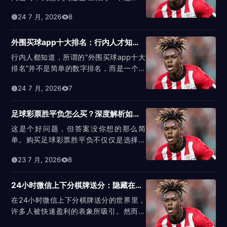
受关注的话题。那么，DOTA2投注...
24 7 月, 2026
8
外围买球app十大排名：行内人才知道的真实情况
行内人都知道，所谓的“外围买球app十大
排名”并不是简单的数字排名，而是一个充
满变数的市场游戏。很多人以为只要...
24 7 月, 2026
7
足球彩票胜平负怎么买？深度解析如何提升中奖概率！
这是个好问题，但答案没你想的那么简
单。购买足球彩票胜平负不仅仅是选择一
个结果，它涉及深刻的分析和策略的考
23 7 月, 2026
8
量。根...
24小时微信上下分棋牌送分：隐藏在背后的真相和误区
在24小时微信上下分棋牌送分的世界里，
许多人被快速盈利的表象所吸引。然而，
这种模式远不止简单的娱乐或赢利，它背...