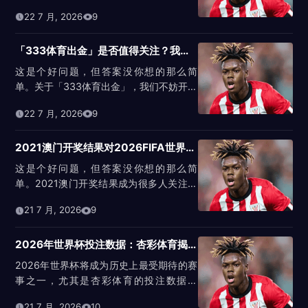
动的比分。不经意间，我加入了一场外围
22 7 月, 2026
9
足...
「333体育出金」是否值得关注？我对2026世界杯的深度分析
这是个好问题，但答案没你想的那么简
单。关于「333体育出金」，我们不妨开门
见山：在2026年世界杯期间，它能否...
22 7 月, 2026
9
2021澳门开奖结果对2026FIFA世界杯关注是否有意义？
这是个好问题，但答案没你想的那么简
单。2021澳门开奖结果成为很多人关注的
焦点，各种猜测也浮出水面。对于关心2...
21 7 月, 2026
9
2026年世界杯投注数据：杏彩体育揭示惊人趋势
2026年世界杯将成为历史上最受期待的赛
事之一，尤其是杏彩体育的投注数据显
示：超过60%的投注者更关注小组赛的...
21 7 月, 2026
10