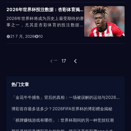
2026年世界杯投注数据：杏彩体育揭示惊人趋势
2026年世界杯将成为历史上最受期待的赛
事之一，尤其是杏彩体育的投注数据显
示：超过60%的投注者更关注小组赛的...
21 7 月, 2026
10
17
热门文章
「金花牛牛捕鱼」背后的真相：一场被误解的运动与2026世界杯的关联
博彩首存最多送多少？2026FIFA世界杯的博彩赠金揭秘
「棋牌赚钱游戏有哪些」：世界杯期间的另一种竞技狂潮