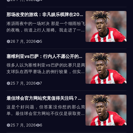
那场改变的游戏：非凡娱乐棋牌在2026FIFA世界杯前的崛起
淅沥雨夜中的一场对决 那是一个细雨纷飞
的夜晚，街道上行人渐稀。我走进了一家
街角的小咖啡馆，墙上的电视正播放着一...
26 7 月, 2026
5
塞维利亚vs巴萨：行内人不愿公开的赛事内幕与预测
很多人以为塞维利亚vs巴萨的比赛只是两
支球队在西甲赛场上的例行较量，但实际
上，这场比赛背后隐藏着许多不为人知的...
25 7 月, 2026
7
最佳球会官方网站究竟值得关注吗？一键读懂复杂真相
这是个好问题，但答案没你想的那么简
单。最佳球会官方网站不仅仅是获取资讯
的渠道，更涉及到球迷的体验和参与感。
25 7 月, 2026
6
根据...