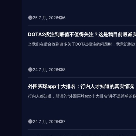
25 7 月, 2026
6
DOTA2投注到底值不值得关注？这是我目前最诚
当我们在后台收到诸多关于DOTA2投注的问题时，我意识到这已
24 7 月, 2026
8
外围买球app十大排名：行内人才知道的真实情况
行内人都知道，所谓的“外围买球app十大排名”并不是简单的
24 7 月, 2026
7