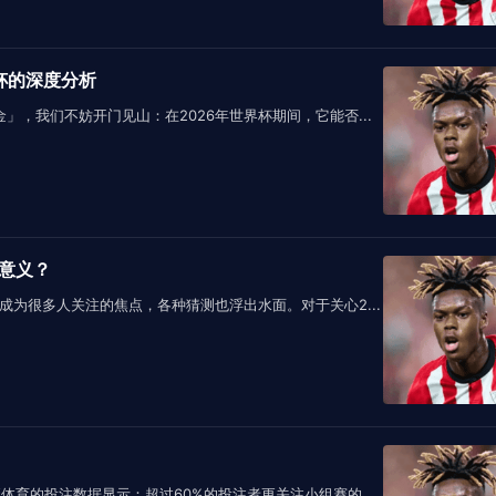
杯的深度分析
」，我们不妨开门见山：在2026年世界杯期间，它能否...
有意义？
成为很多人关注的焦点，各种猜测也浮出水面。对于关心2...
体育的投注数据显示：超过60%的投注者更关注小组赛的...