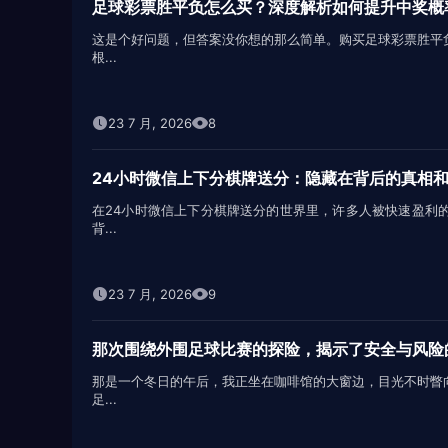
足球彩票胜平负怎么买？深度解析如何提升中奖概
这是个好问题，但答案没你想的那么简单。购买足球彩票胜平
根...
23 7 月, 2026
8
24小时微信上下分棋牌送分：隐藏在背后的真相
在24小时微信上下分棋牌送分的世界里，许多人被快速盈利
背...
23 7 月, 2026
9
那次围绕外围足球比赛的探险，揭示了安全与风险
那是一个冬日的午后，我正坐在咖啡馆的大窗边，目光不时瞥
足...